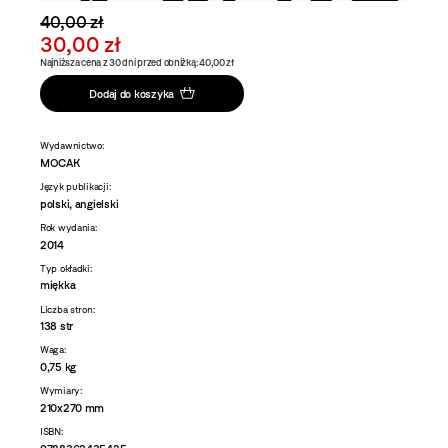
40,00 zł
30,00 zł
Najniższa cena z 30 dni przed obniżką: 40,00 zł
Dodaj do koszyka
Wydawnictwo:
MOCAK
Język publikacji:
polski, angielski
Rok wydania:
2014
Typ okładki:
miękka
Liczba stron:
138 str
Waga:
0,75 kg
Wymiary:
210x270 mm
ISBN: