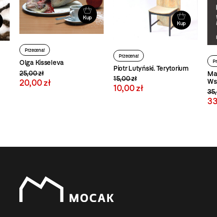
Kup
Kup
Przecena!
Przecena!
P
Olga Kisseleva
Piotr Lutyński. Terytorium
25,00 zł
Ma
15,00 zł
Wsz
20,00 zł
10,00 zł
35,
33