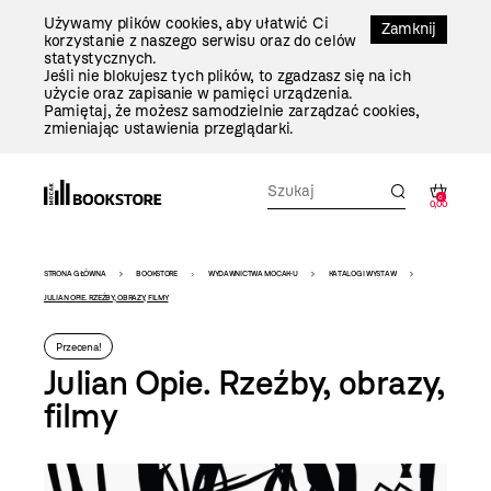
Przejdź
Używamy plików cookies, aby ułatwić Ci
Do
Zamknij
korzystanie z naszego serwisu oraz do celów
Treści
statystycznych.
Jeśli nie blokujesz tych plików, to zgadzasz się na ich
użycie oraz zapisanie w pamięci urządzenia.
Pamiętaj, że możesz samodzielnie zarządzać cookies,
zmieniając ustawienia przeglądarki.
0
0,00
Bookstore
STRONA GŁÓWNA
BOOKSTORE
WYDAWNICTWA MOCAK-U
KATALOGI WYSTAW
-
JULIAN OPIE. RZEŹBY, OBRAZY, FILMY
szablon
Przecena!
szczegóły
Julian Opie. Rzeźby, obrazy,
filmy