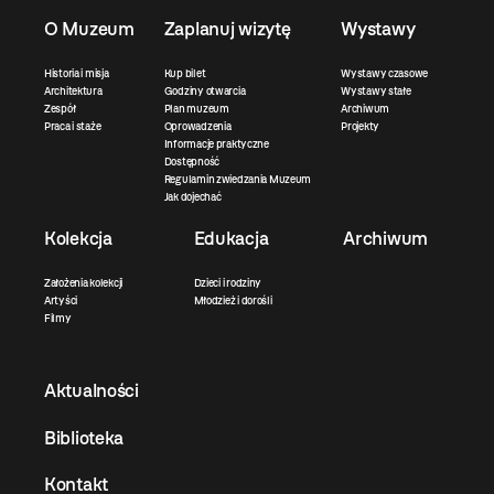
O Muzeum
Zaplanuj wizytę
Wystawy
Historia i misja
Kup bilet
Wystawy czasowe
Architektura
Godziny otwarcia
Wystawy stałe
Zespół
Plan muzeum
Archiwum
Praca i staże
Oprowadzenia
Projekty
Informacje praktyczne
Dostępność
Regulamin zwiedzania Muzeum
Jak dojechać
Kolekcja
Edukacja
Archiwum
Założenia kolekcji
Dzieci i rodziny
Artyści
Młodzież i dorośli
Filmy
Aktualności
Biblioteka
Kontakt