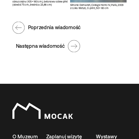
obraz olejny (105 × 180 cm), betonowy odlew piłki
(obwód 75 cm, średnica 23,86 cm)
Simone Demandt, College Henry IV, Paris, 2003
z cyklu Wstyd, C-print, 50 × 60 cm
Poprzednia wiadomość
Następna wiadomość
O Muzeum
Zaplanuj wizytę
Wystawy