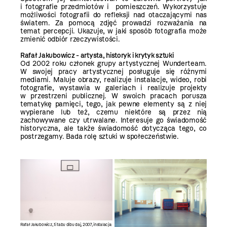
i fotografie przedmiotów i pomieszczeń. Wykorzystuje
możliwości fotografii do refleksji nad otaczającymi nas
światem. Za pomocą zdjęć prowadzi rozważania na
temat percepcji. Ukazuje, w jaki sposób fotografia może
zmienić odbiór rzeczywistości.
Rafał Jakubowicz - artysta, historyk i krytyk sztuki
Od 2002 roku członek grupy artystycznej Wunderteam.
W swojej pracy artystycznej posługuje się różnymi
mediami. Maluje obrazy, realizuje instalacje, wideo, robi
fotografie, wystawia w galeriach i realizuje projekty
w przestrzeni publicznej. W swoich pracach porusza
tematykę pamięci, tego, jak pewne elementy są z niej
wypierane lub też, czemu niektóre są przez nią
zachowywane czy utrwalane. Interesuje go świadomość
historyczna, ale także świadomość dotycząca tego, co
postrzegamy. Bada rolę sztuki w społeczeństwie.
Rafał Jakubowicz, ti tabu dibu daj, 2007, instalacja: