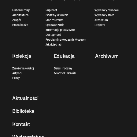
Historia i misja
Kup bilet
Wystawy czasowe
Architektura
Godziny otwarcia
Wystawy stałe
Zespół
Plan muzeum
Archiwum
Praca i staże
Oprowadzenia
Projekty
Informacje praktyczne
Dostępność
Regulamin zwiedzania Muzeum
Jak dojechać
Kolekcja
Edukacja
Archiwum
Założenia kolekcji
Dzieci i rodziny
Artyści
Młodzież i dorośli
Filmy
Aktualności
Biblioteka
Kontakt