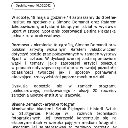
Opublikowano: 16.05.2012
W sobotę, 19 maja o godzinie 14 zapraszamy do Goethe-
Institut na spotkanie z Simone Demandt oraz Rafałem
Jakubowiczem, artystami biorącymi udział w wystawie
Sport w sztuce. Spotkanie poprowadzi Delfina Piekarska,
jedna z kuratorek wystawy.
Rozmowa z niemiecką fotografką, Simone Demandt oraz
polskim artystą wizualnym Rafałem Jakubowiczem
dotyczyć będzie prac pokazywanych w ramach wystawy
Sport w sztuce. W dyskusji szerzej zostaną omówione
wątki i tematy, jakie zaproszeni artyści pokazują
w pracach dotyczących sportu oraz w swojej pozostałej
działalności twórczej jak i sposoby poznawania
otaczającej rzeczywistości poprzez medium sztuki.
Dyskusja odbędzie się w ramach programu
jubileuszowego, realizowanego z okazji 20 rocznicy
założenia Goethe-Institut w Krakowie.
Simone Demandt - artystka fotograf
Absolwentka Akademii Sztuk Pięknych i Historii Sztuki
w Stuttgarcie. Pracuje w różnych technikach
fotograficznych. Jej twórczość koncentruje się na
eksperymentach w szeroko pojętym medium fotografii.
Spectrum jej zainteresowań to zarówno portrety jak