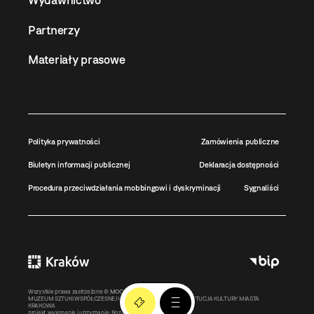
Wydawnictwo
Partnerzy
Materiały prasowe
Polityka prywatności
Zamówienia publiczne
Biuletyn informacji publicznej
Deklaracja dostępności
Procedura przeciwdziałania mobbingowi i dyskryminacji
Sygnaliści
Wszystkie prawa zastrzeżone ©
MOCAK
2011-2026
MUZEUM SZTUKI WSPÓŁCZESNEJ W KRAKOWIE MOCAK – INSTYTUCJA KULTURY MIASTA
KRAKOWA
projekt, wykonanie i utrzymanie:
Bonjour.pl