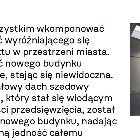
wszystkim wkomponować
ć wyróżniającego się
ktu w przestrzeni miasta.
ść nowego budynku
e, stając się niewidoczna.
słowy dach szedowy
, który stał się wiodącym
i przedsięwzięcia, został
 nowego budynku, nadając
zną jedność całemu