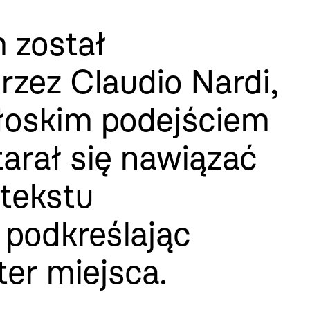
 został
rzez Claudio Nardi,
łoskim podejściem
tarał się nawiązać
tekstu
 podkreślając
er miejsca.