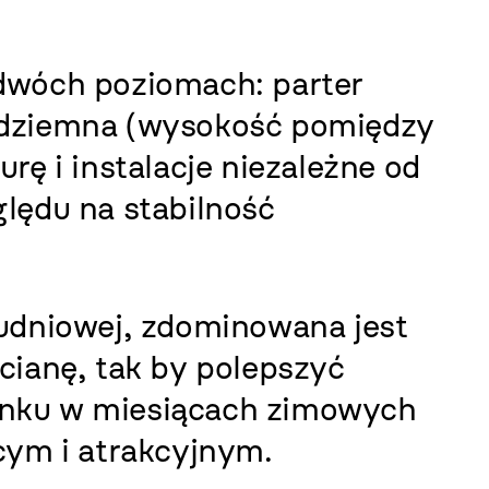
dwóch poziomach: parter
odziemna (wysokość pomiędzy
rę i instalacje niezależne od
ględu na stabilność
łudniowej, zdominowana jest
cianę, tak by polepszyć
nku w miesiącach zimowych
cym i atrakcyjnym.