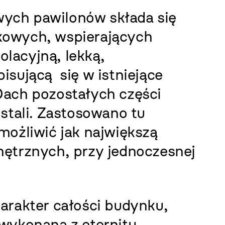
ych pawilonów składa się
kowych, wspierających
lacyjną, lekką,
isującą się w istniejące
Dach pozostałych części
stali. Zastosowano tu
możliwić jak największą
nętrznych, przy jednoczesnej
arakter całości budynku,
 wykonaną z eternitu