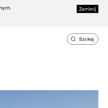
nych.
Zamknij
.