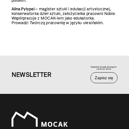
polskim.
Alina Pylypei –
magister sztuki i edukacji artystycznej,
konserwatorka dzieł sztuki, założycielka pracowni Noble.
Współpracuje z MOCAK-iem jako edukatorka.
Prowadzi
Twórczą pracownię
w języku ukraińskim.
Newsletter dla osób edukujących
o kulturze i sztuce
NEWS
LETTER
Zapisz się