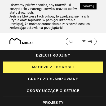
Przejdź
Używamy plików cookies, aby ułatwić Ci
Do
Zamknij
korzystanie z naszego serwisu oraz do celów
Treści
statystycznych.
Jeśli nie blokujesz tych plików, to zgadzasz się na ich
użycie oraz zapisanie w pamięci urządzenia.
Pamiętaj, że możesz samodzielnie zarządzać cookies,
zmieniając ustawienia przeglądarki.
DZIECI I RODZINY
MŁODZIEŻ I DOROŚLI
GRUPY ZORGANIZOWANE
OSOBY UCZĄCE O SZTUCE
PROJEKTY