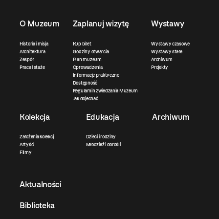
O Muzeum
Zaplanuj wizytę
Wystawy
Historia i misja
Kup bilet
Wystawy czasowe
Architektura
Godziny otwarcia
Wystawy stałe
Zespół
Plan muzeum
Archiwum
Praca i staże
Oprowadzenia
Projekty
Informacje praktyczne
Dostępność
Regulamin zwiedzania Muzeum
Jak dojechać
Kolekcja
Edukacja
Archiwum
Założenia kolekcji
Dzieci i rodziny
Artyści
Młodzież i dorośli
Filmy
Aktualności
Biblioteka