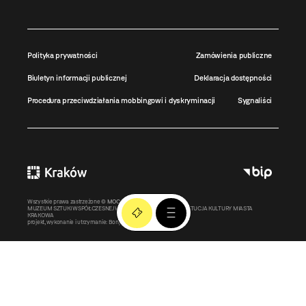
Polityka prywatności
Zamówienia publiczne
Biuletyn informacji publicznej
Deklaracja dostępności
Procedura przeciwdziałania mobbingowi i dyskryminacji
Sygnaliści
Wszystkie prawa zastrzeżone ©
MOCAK
2011-2026
MUZEUM SZTUKI WSPÓŁCZESNEJ W KRAKOWIE MOCAK – INSTYTUCJA KULTURY MIASTA
KRAKOWA
projekt, wykonanie i utrzymanie:
Bonjour.pl