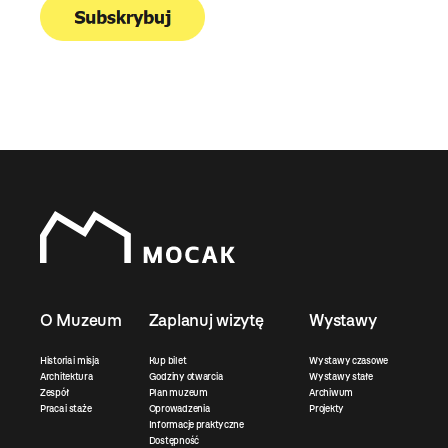
O Muzeum
Zaplanuj wizytę
Wystawy
Historia i misja
Kup bilet
Wystawy czasowe
Architektura
Godziny otwarcia
Wystawy stałe
Zespół
Plan muzeum
Archiwum
Praca i staże
Oprowadzenia
Projekty
Informacje praktyczne
Dostępność