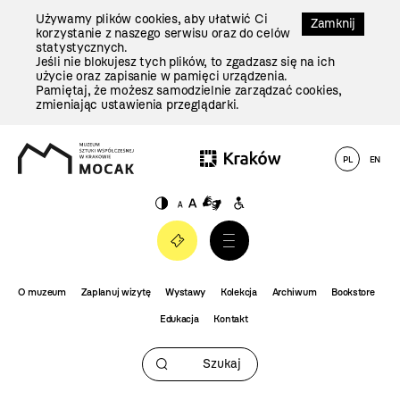
Przejdź
Używamy plików cookies, aby ułatwić Ci
Do
Zamknij
korzystanie z naszego serwisu oraz do celów
Treści
statystycznych.
Jeśli nie blokujesz tych plików, to zgadzasz się na ich
użycie oraz zapisanie w pamięci urządzenia.
Pamiętaj, że możesz samodzielnie zarządzać cookies,
zmieniając ustawienia przeglądarki.
(otwiera
PL
EN
się
w nowej
karcie)
O muzeum
Zaplanuj wizytę
Wystawy
Kolekcja
Archiwum
Bookstore
Edukacja
Kontakt