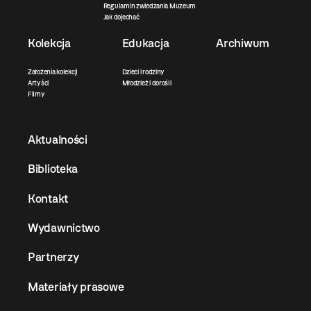
Regulamin zwiedzania Muzeum
Jak dojechać
Kolekcja
Edukacja
Archiwum
Założenia kolekcji
Dzieci i rodziny
Artyści
Młodzież i dorośli
Filmy
Aktualności
Biblioteka
Kontakt
Wydawnictwo
Partnerzy
Materiały prasowe