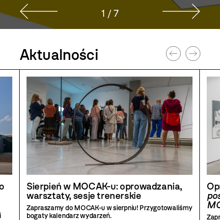
2 / 7
Strona
Aktualności
głowna
o
Sierpień w MOCAK-u: oprowadzania,
Op
warsztaty, sesje trenerskie
pos
MO
Zapraszamy do MOCAK-u w sierpniu! Przygotowaliśmy
i
bogaty kalendarz wydarzeń.
Zap