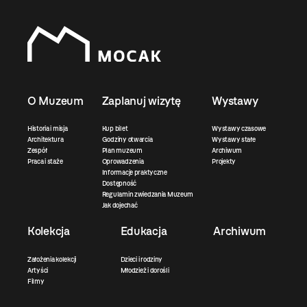
O Muzeum
Zaplanuj wizytę
Wystawy
Historia i misja
Kup bilet
Wystawy czasowe
Architektura
Godziny otwarcia
Wystawy stałe
Zespół
Plan muzeum
Archiwum
Praca i staże
Oprowadzenia
Projekty
Informacje praktyczne
Dostępność
Regulamin zwiedzania Muzeum
Jak dojechać
Kolekcja
Edukacja
Archiwum
Założenia kolekcji
Dzieci i rodziny
Artyści
Młodzież i dorośli
Filmy