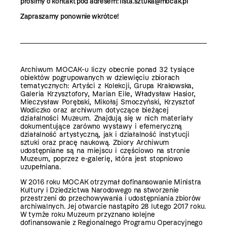
prosimy o kontakt pod adresem:
lista.sztuka@mocak.pl
Zapraszamy ponownie wkrótce!
Archiwum MOCAK-u liczy obecnie ponad 32 tysiące
obiektów pogrupowanych w dziewięciu zbiorach
tematycznych: Artyści z Kolekcji, Grupa Krakowska,
Galeria Krzysztofory, Marian Eile, Władysław Hasior,
Mieczysław Porębski, Mikołaj Smoczyński, Krzysztof
Wodiczko oraz archiwum dotyczące bieżącej
działalności Muzeum. Znajdują się w nich materiały
dokumentujące zarówno wystawy i efemeryczną
działalność artystyczną, jak i działalność instytucji
sztuki oraz pracę naukową. Zbiory Archiwum
udostępniane są na miejscu i częściowo na stronie
Muzeum, poprzez e-galerię, która jest stopniowo
uzupełniana.
W 2016 roku MOCAK otrzymał dofinansowanie Ministra
Kultury i Dziedzictwa Narodowego na stworzenie
przestrzeni do przechowywania i udostępniania zbiorów
archiwalnych. Jej otwarcie nastąpiło 28 lutego 2017 roku.
W tymże roku Muzeum przyznano kolejne
dofinansowanie z Regionalnego Programu Operacyjnego