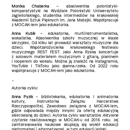
Monika Chaberka
– absolwentka polonistyki-
komparatystyki na Wydziale Polonistyki Uniwersytetu
Jagiellońskiego, studentka intermediów na krakowskiej
Akademii Sztuk Pięknych im. Jana Matejki. Współpracuje
z MOCAK-iem jako edukatorka.
Anna Kubik
– edukatorka, multiinstrumentalistka,
wokalistka. Absolwentka szkoły muzycznej w klasie
skrzypiec. Od kilku lat prowadzi warsztaty muzyczne dla
dzieci. Współzałożycielka krakowskiego festiwalu
muzycznego REST FEST. Jako Anna Rzeka koncertuje
z solowym materiałem muzycznym z gitarą, pianinem
i looperem do wokalu. Można ją znaleźć na Instagramie,
YouTubie i TikToku jako @anna.rzeka. Od 2022 roku
współpracuje z MOCAK-iem jako edukatorka.
_
Autorka cyklu:
Anna Pyzik
– bibliotekarka, edukatorka i animatorka
kultury, instruktorka Związku Harcerstwa
Rzeczypospolitej. Zawodowo związana z MOCAK-iem,
gdzie odpowiada między innymi za ofertę edukacyjną
skierowaną do dzieci. Autorka cyklu warsztatów
Aktywne
czytanie
realizowanego w MOCAK-u od 2016 roku. Jej
zainteresowania naukowe skupiają się wokół edukacji
nieformalnej i alternatywnej, w tym edukacji leśnej.