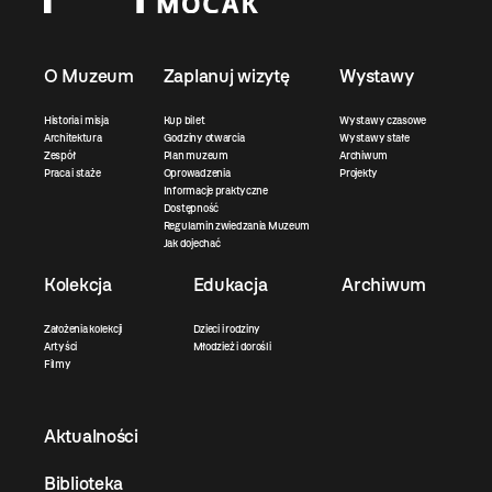
O Muzeum
Zaplanuj wizytę
Wystawy
Historia i misja
Kup bilet
Wystawy czasowe
Architektura
Godziny otwarcia
Wystawy stałe
Zespół
Plan muzeum
Archiwum
Praca i staże
Oprowadzenia
Projekty
Informacje praktyczne
Dostępność
Regulamin zwiedzania Muzeum
Jak dojechać
Kolekcja
Edukacja
Archiwum
Założenia kolekcji
Dzieci i rodziny
Artyści
Młodzież i dorośli
Filmy
Aktualności
Biblioteka