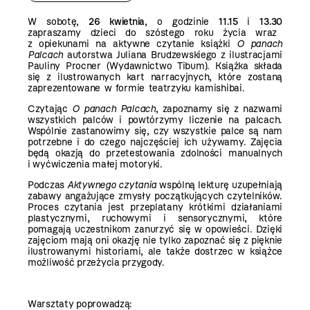
W sobotę,
26 kwietnia
, o godzinie
11.15
i
13.30
zapraszamy dzieci do szóstego roku życia wraz
z opiekunami na aktywne czytanie książki
O panach
Palcach
autorstwa Juliana Brudzewskiego z ilustracjami
Pauliny Procner (Wydawnictwo Tibum). Książka składa
się z ilustrowanych kart narracyjnych, które zostaną
zaprezentowane w formie teatrzyku kamishibai.
Czytając
O panach Palcach
,
zapoznamy się z nazwami
wszystkich palców i powtórzymy liczenie na palcach.
Wspólnie zastanowimy się, czy wszystkie palce są nam
potrzebne i do czego najczęściej ich używamy. Zajęcia
będą okazją do przetestowania zdolności manualnych
i wyćwiczenia małej motoryki.
Podczas
Aktywnego czytania
wspólną lekturę uzupełniają
zabawy angażujące zmysły początkujących czytelników.
Proces czytania jest przeplatany krótkimi działaniami
plastycznymi, ruchowymi i sensorycznymi, które
pomagają uczestnikom zanurzyć się w opowieści. Dzięki
zajęciom mają oni okazję nie tylko zapoznać się z pięknie
ilustrowanymi historiami, ale także dostrzec w książce
możliwość przeżycia przygody.
Warsztaty poprowadzą: