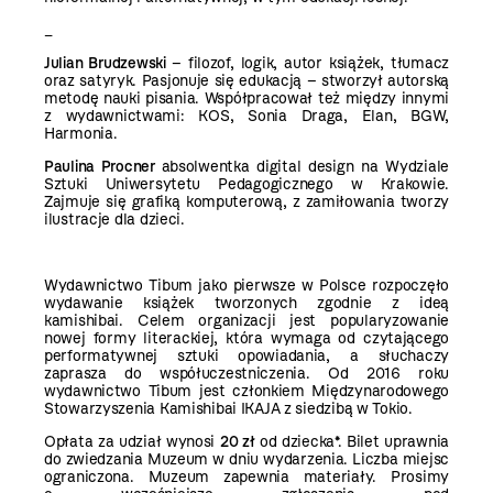
_
Julian Brudzewski
– filozof, logik, autor książek, tłumacz
oraz satyryk. Pasjonuje się edukacją – stworzył autorską
metodę nauki pisania. Współpracował też między innymi
z wydawnictwami: KOS, Sonia Draga, Elan, BGW,
Harmonia.
Paulina Procner
absolwentka digital design na Wydziale
Sztuki Uniwersytetu Pedagogicznego w Krakowie.
Zajmuje się grafiką komputerową, z zamiłowania tworzy
ilustracje dla dzieci.
Wydawnictwo Tibum jako pierwsze w Polsce rozpoczęło
wydawanie książek tworzonych zgodnie z ideą
kamishibai. Celem organizacji jest popularyzowanie
nowej formy literackiej, która wymaga od czytającego
performatywnej sztuki opowiadania, a słuchaczy
zaprasza do współuczestniczenia. Od 2016 roku
wydawnictwo Tibum jest członkiem Międzynarodowego
Stowarzyszenia Kamishibai IKAJA z siedzibą w Tokio.
Opłata za udział wynosi
20 zł
od dziecka*. Bilet uprawnia
do zwiedzania Muzeum w dniu wydarzenia. Liczba miejsc
ograniczona. Muzeum zapewnia materiały. Prosimy