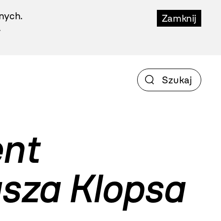
nych.
Zamknij
.
ent
usza Klopsa