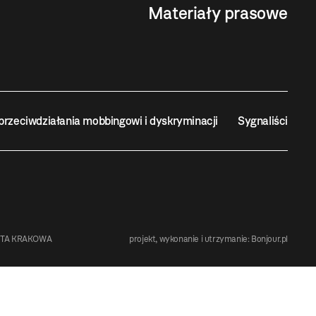
Materiały prasowe
przeciwdziałania mobbingowi i dyskryminacji
Sygnaliści
STA KRAKOWA
projekt, wykonanie i utrzymanie:
Bonjour.pl