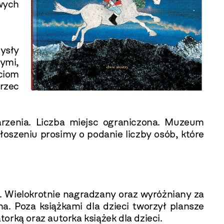
wych
ysły
nymi,
ęciom
trzec
rzenia. Liczba miejsc ograniczona. Muzeum
oszeniu prosimy o podanie liczby osób, które
ch. Wielokrotnie nagradzany oraz wyróżniany za
. Poza książkami dla dzieci tworzył plansze
orką oraz autorka książek dla dzieci.