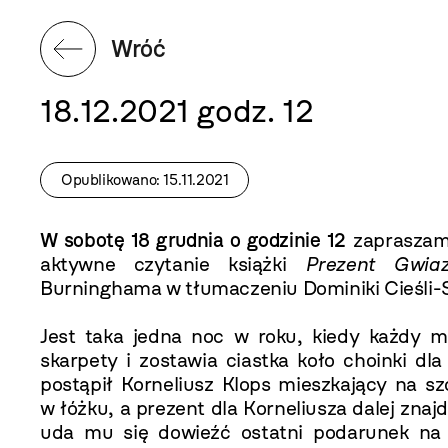
Wróć
18.12.2021 godz. 12
Opublikowano: 15.11.2021
W sobotę 18 grudnia o godzinie 12
zapraszamy
aktywne czytanie książki
Prezent Gwia
Burninghama w tłumaczeniu Dominiki Cieśli-
Jest taka jedna noc w roku, kiedy każdy m
skarpety i zostawia ciastka koło choinki 
postąpił Korneliusz Klops mieszkający na sz
w łóżku, a prezent dla Korneliusza dalej znaj
uda mu się dowieźć ostatni podarunek na