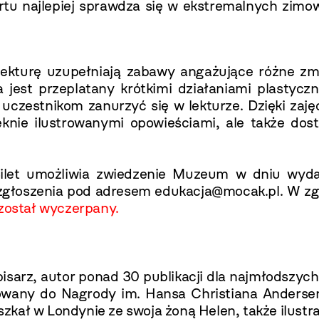
ortu najlepiej sprawdza się w ekstremalnych zimo
ekturę uzupełniają zabawy angażujące różne zm
 jest przeplatany krótkimi działaniami plastycz
uczestnikom zanurzyć się w lekturze.
Dzięki zaj
ęknie ilustrowanymi opowieściami, ale także dos
 Bilet umożliwia zwiedzenie Muzeum w dniu wyda
zgłoszenia pod adresem edukacja@mocak.pl. W zgł
 został wyczerpany.
.
z pisarz, autor ponad 30 publikacji dla najmłodszy
wany do Nagrody im. Hansa Christiana Andersena
ał w Londynie ze swoja żoną Helen, także ilustrat