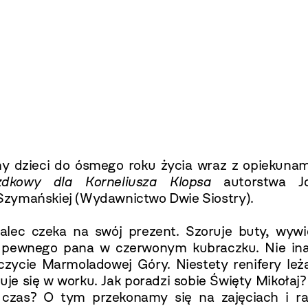
 dzieci do ósmego roku życia wraz z opiekunam
zdkowy dla Korneliusza Klopsa
autorstwa J
Szymańskiej (Wydawnictwo Dwie Siostry).
alec czeka na swój prezent. Szoruje buty, wywi
dla pewnego pana w czerwonym kubraczku. Nie ina
czycie Marmoladowej Góry. Niestety renifery leż
duje się w worku. Jak poradzi sobie Święty Mikołaj
 czas? O tym przekonamy się na zajęciach i r