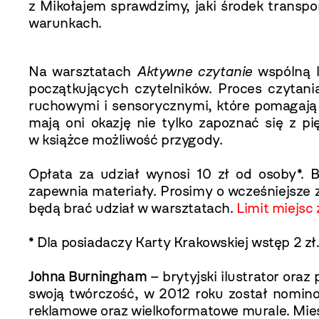
z Mikołajem sprawdzimy, jaki środek transp
warunkach.
Na warsztatach
Aktywne czytanie
wspólną l
początkujących czytelników. Proces czytania
ruchowymi i sensorycznymi, które pomagają 
mają oni okazję nie tylko zapoznać się z pi
w książce możliwość przygody.
Opłata za udział wynosi 10 zł od osoby*.
zapewnia materiały. Prosimy o wcześniejsze 
będą brać udział w warsztatach.
Limit miejsc
* Dla posiadaczy Karty Krakowskiej wstęp 2 zł
Johna Burningham
– brytyjski ilustrator ora
swoją twórczość, w 2012 roku został nomino
reklamowe oraz wielkoformatowe murale. Mieszk