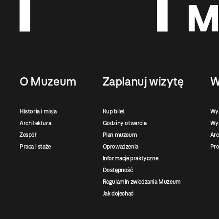
O Muzeum
Zaplanuj wizytę
W
Historia i misja
Kup bilet
Wy
Architektura
Godziny otwarcia
Wys
Zespół
Plan muzeum
Ar
Praca i staże
Oprowadzenia
Pro
Informacje praktyczne
Dostępność
Regulamin zwiedzania Muzeum
Jak dojechać