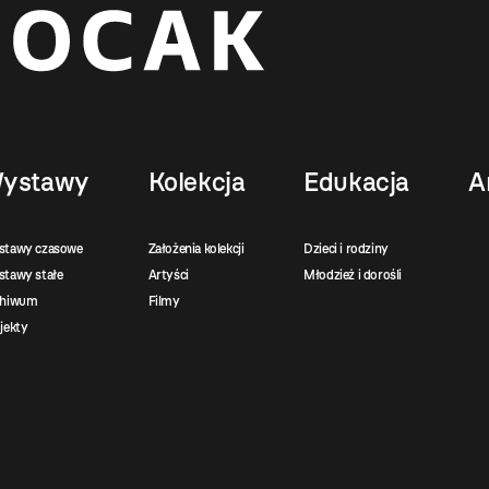
ystawy
Kolekcja
Edukacja
A
stawy czasowe
Założenia kolekcji
Dzieci i rodziny
tawy stałe
Artyści
Młodzież i dorośli
chiwum
Filmy
jekty