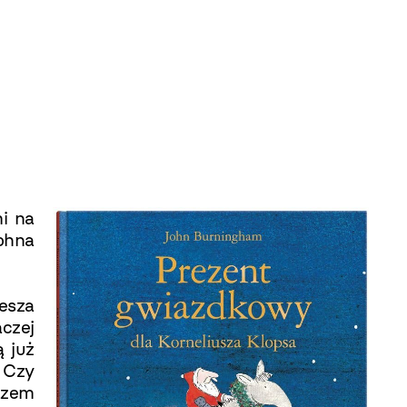
i na
ohna
esza
czej
ą już
? Czy
azem