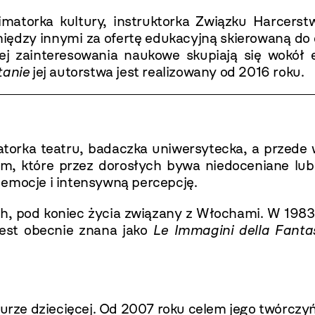
nimatorka kultury, instruktorka Związku Harcers
ędzy innymi za ofertę edukacyjną skierowaną do 
Jej zainteresowania naukowe skupiają się wokół 
tanie
jej autorstwa jest realizowany od 2016 roku.
torka teatru, badaczka uniwersytecka, a przede w
, które przez dorosłych bywa niedoceniane lub w
 emocje i intensywną percepcję.
ch, pod koniec życia związany z Włochami. W 198
 jest obecnie znana jako
Le Immagini della Fanta
aturze dziecięcej. Od 2007 roku celem jego twórczy