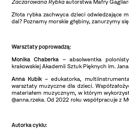
Zaczarowana Rybka
autorstwa Mafry Gagliard
Złota rybka zachwyca dzieci odwiedzające mu
dal? Poznamy morskie głębiny, zanurzymy się
Warsztaty poprowadzą:
Monika Chaberka
– absolwentka polonistyk
krakowskiej Akademii Sztuk Pięknych im. Jan
Anna Kubik
– edukatorka, multiinstrumental
warsztaty muzyczne dla dzieci. Współzałoż
materiałem muzycznym, w którym wykorzystuje
@anna.rzeka. Od 2022 roku współpracuje z M
Autorka cyklu: