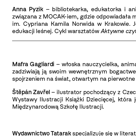
Anna Pyzik
– bibliotekarka, edukatorka i a
związana z MOCAK-iem, gdzie odpowiadała mi
im. Cypriana Kamila Norwida w Krakowie
. 
edukacji leśnej. Cykl warsztatów
Aktywne czy
Mafra Gagliardi
– włoska nauczycielka, anima
zadziwiają ją swoim wewnętrznym bogactwem
spojrzeniem na świat, otwartym na pierwotne
Štěpán Zavřel
– ilustrator pochodzący z Cze
Wystawy Ilustracji Książki Dziecięcej, która
Międzynarodową Szkołę Ilustracji.
Wydawnictwo Tatarak
specjalizuje się w liter