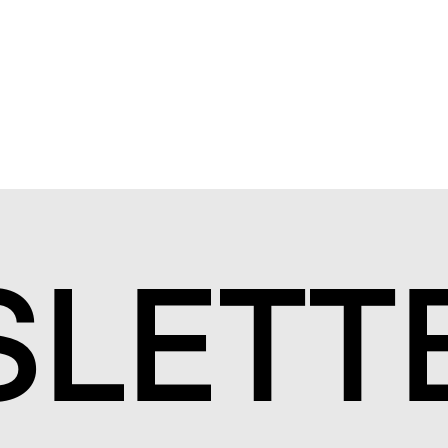
S
LETT