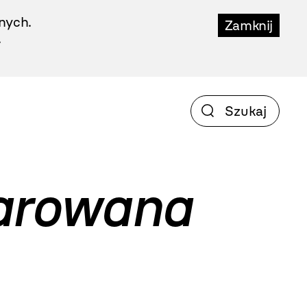
nych.
Zamknij
.
zarowana