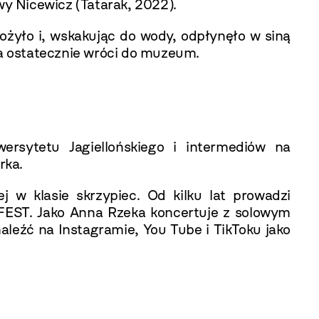
y Nicewicz (Tatarak, 2022).
ożyło i, wskakując do wody, odpłynęło w siną
a ostatecznie wróci do muzeum.
ersytetu Jagiellońskiego i intermediów na
rka.
j w klasie skrzypiec. Od kilku lat prowadzi
FEST. Jako Anna Rzeka koncertuje z solowym
leźć na Instagramie, You Tube i TikToku jako