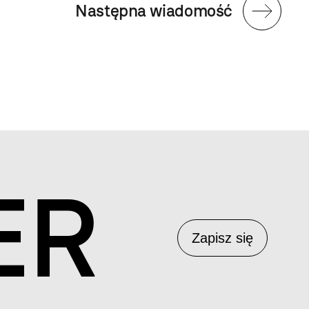
Następna wiadomość
ER
Zapisz się