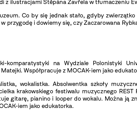
i z ilustracjami Štěpána Zavřela w tłumaczeniu Ew
zeum. Co by się jednak stało, gdyby zwierzątko 
 w przygodę i dowiemy się, czy Zaczarowana Rybk
i-komparatystyki na Wydziale Polonistyki Uniw
a Matejki. Współpracuje z MOCAK-iem jako edukato
istka, wokalistka. Absolwentka szkoły muzyczne
ycielka krakowskiego festiwalu muzycznego REST 
 gitarę, pianino i looper do wokalu. Można ją zna
OCAK-iem jako edukatorka.