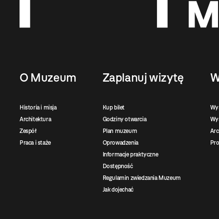
O Muzeum
Zaplanuj wizytę
W
Historia i misja
Kup bilet
Wy
Architektura
Godziny otwarcia
Wys
Zespół
Plan muzeum
Ar
Praca i staże
Oprowadzenia
Pro
Informacje praktyczne
Dostępność
Regulamin zwiedzania Muzeum
Jak dojechać