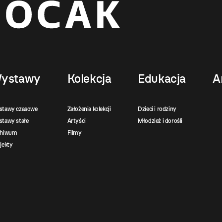
ystawy
Kolekcja
Edukacja
A
stawy czasowe
Założenia kolekcji
Dzieci i rodziny
tawy stałe
Artyści
Młodzież i dorośli
chiwum
Filmy
jekty