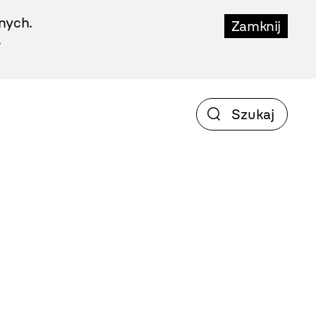
nych.
Zamknij
.