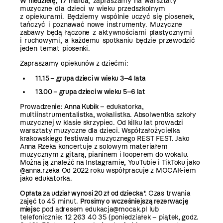
W niedzielę, 17 marca
, zapraszamy na warsztaty
muzyczne dla dzieci w wieku przedszkolnym
z opiekunami. Będziemy wspólnie uczyć się piosenek,
tańczyć i poznawać nowe instrumenty. Muzyczne
zabawy będą łączone z aktywnościami plastycznymi
i ruchowymi, a każdemu spotkaniu będzie przewodzić
jeden temat piosenki.
Zapraszamy opiekunów z dziećmi:
11.15 – grupa dzieci w wieku 3–4 lata
13.00 – grupa dzieci w wieku 5–6 lat
Prowadzenie:
Anna Kubik
– edukatorka,
multiinstrumentalistka, wokalistka. Absolwentka szkoły
muzycznej w klasie skrzypiec. Od kilku lat prowadzi
warsztaty muzyczne dla dzieci. Współzałożycielka
krakowskiego festiwalu muzycznego REST FEST. Jako
Anna Rzeka koncertuje z solowym materiałem
muzycznym z gitarą, pianinem i looperem do wokalu.
Można ją znaleźć na Instagramie, YouTubie i TikToku jako
@anna.rzeka Od 2022 roku współpracuje z MOCAK-iem
jako edukatorka.
Opłata za udział wynosi 20 zł od dziecka
*. Czas trwania
zajęć to 45 minut.
Prosimy o wcześniejszą rezerwację
miejsc
pod adresem edukacja@mocak.pl lub
telefonicznie:
12 263 40 35
(poniedziałek – piątek, godz.