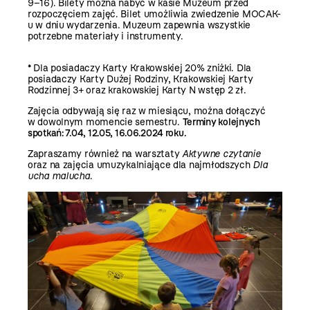
9–16). Bilety można nabyć w kasie Muzeum przed
rozpoczęciem zajęć. Bilet umożliwia zwiedzenie MOCAK-
u w dniu wydarzenia. Muzeum zapewnia wszystkie
potrzebne materiały i instrumenty.
* Dla posiadaczy Karty Krakowskiej 20% zniżki. Dla
posiadaczy Karty Dużej Rodziny, Krakowskiej Karty
Rodzinnej 3+ oraz krakowskiej Karty N wstęp 2 zł.
Zajęcia odbywają się raz w miesiącu, można dołączyć
w dowolnym momencie semestru.
Terminy kolejnych
spotkań: 7.04, 12.05, 16.06.2024 roku.
Zapraszamy również na warsztaty
Aktywne czytanie
oraz na zajęcia umuzykalniające dla najmłodszych
Dla
ucha malucha
.