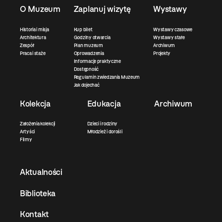
O Muzeum
Zaplanuj wizytę
Wystawy
Historia i misja
Kup bilet
Wystawy czasowe
Architektura
Godziny otwarcia
Wystawy stałe
Zespół
Plan muzeum
Archiwum
Praca i staże
Oprowadzenia
Projekty
Informacje praktyczne
Dostępność
Regulamin zwiedzania Muzeum
Jak dojechać
Kolekcja
Edukacja
Archiwum
Założenia kolekcji
Dzieci i rodziny
Artyści
Młodzież i dorośli
Filmy
Aktualności
Biblioteka
Kontakt