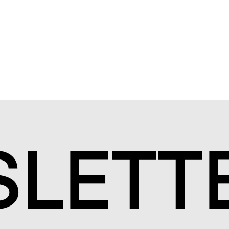
S
LETT