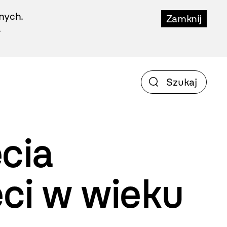
nych.
Zamknij
.
ęcia
eci w wieku