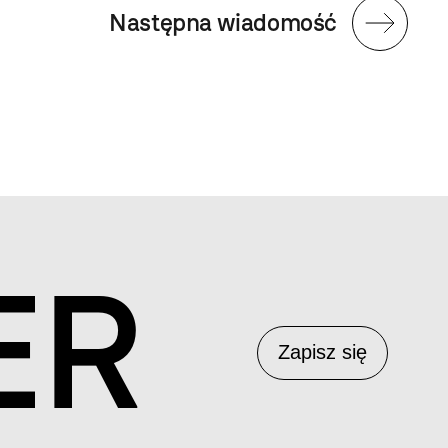
Następna wiadomość
ER
Zapisz się