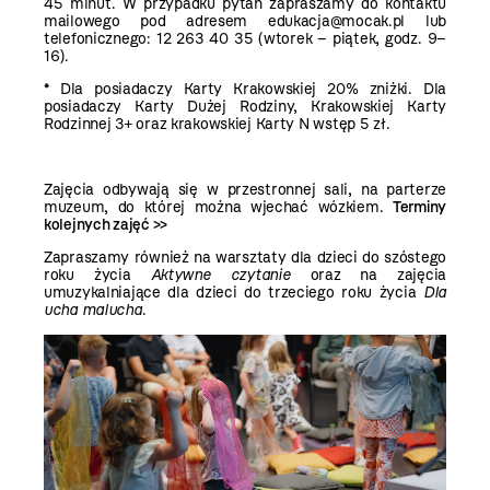
45 minut. W przypadku pytań zapraszamy do kontaktu
mailowego pod adresem edukacja@mocak.pl lub
telefonicznego: 12 263 40 35 (wtorek – piątek, godz. 9–
16).
* Dla posiadaczy Karty Krakowskiej 20% zniżki. Dla
posiadaczy Karty Dużej Rodziny, Krakowskiej Karty
Rodzinnej 3+ oraz krakowskiej Karty N wstęp 5 zł.
Zajęcia odbywają się w przestronnej sali, na parterze
muzeum, do której można wjechać wózkiem.
Terminy
kolejnych zajęć >>
Zapraszamy również na warsztaty dla dzieci do szóstego
roku życia
Aktywne czytanie
oraz na zajęcia
umuzykalniające dla dzieci do trzeciego roku życia
Dla
ucha malucha
.