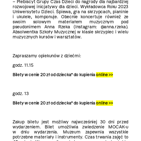
– Plebiscyt Grupy Czas Dzieci do nagrody dla najbardziej
rozwojowej inicjatywy dla dzieci. Wykładowca Roku 2023
Uniwersytetu Dzieci. Śpiewa, gra na skrzypcach, pianinie
i ukulele, komponuje. Obecnie koncertuje również ze
swoim solowym materiałem muzycznym pod
pseudonimem Anna Rzeka (Instagram: @anna.rzeka).
Absolwentka Szkoły Muzycznej w klasie skrzypiec i wielu
muzycznych kursów i warsztatów.
Zapraszamy opiekunów z dziećmi:
godz. 11.15
Bilety w cenie 20 zł od dziecka* do kupienia
online >>
godz. 13
Bilety w cenie 20 zł od dziecka* do kupienia
online >>
Zakup biletu jest możliwy najwcześniej 30 dni przed
wydarzeniem. Bilet umożliwia zwiedzenie MOCAK-u
w dniu wydarzenia. Muzeum zapewnia wszystkie
potrzebne materiały i instrumenty. Czas trwania zajęć to