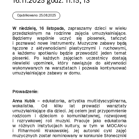
16.11.2025 godz. 11.15, 13
Opublikowano: 25.08.2025
W niedzielę, 16 listopada
, zapraszamy dzieci w wieku
przedszkolnym na rodzinne zajęcia umuzykalniające.
Będziemy wspólnie uczyć się piosenek, tańczyć
i poznawać nowe instrumenty. Muzyczne zabawy będą
łączone z aktywnościami plastycznymi i ruchowymi,
a każdemu spotkaniu będzie przewodzić jeden temat
piosenki. Po każdych zajęciach uczestnicy dostają
niewielki upominek, który nawiązuje do aktywności
wykonywanych na warsztatach i pozwala kontynuować
umuzykalniające zabawy w domu.
Prowadzenie:
Anna Kubik
– edukatorka, artystka multidyscyplinarna,
wokalistka. Od kilku lat prowadzi warsztaty
umuzykalniające dla dzieci. Jej celem jest przypomnienie
rodzicom i dzieciom o komunikatywnej, rozwojowej
i rozrywkowej roli muzyki. Pracuje jako edukatorka
w różnych instytucjach kultury, w tym w MOCAK-u
i Filharmonii Krakowskiej. Jej autorski cykl zajęć
muzycznych został nominowany w konkursie Słoneczniki