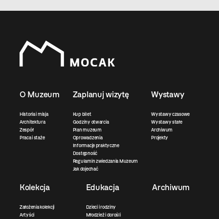
O Muzeum
Zaplanuj wizytę
Wystawy
Historia i misja
Kup bilet
Wystawy czasowe
Architektura
Godziny otwarcia
Wystawy stałe
Zespół
Plan muzeum
Archiwum
Praca i staże
Oprowadzenia
Projekty
Informacje praktyczne
Dostępność
Regulamin zwiedzania Muzeum
Jak dojechać
Kolekcja
Edukacja
Archiwum
Założenia kolekcji
Dzieci i rodziny
Artyści
Młodzież i dorośli