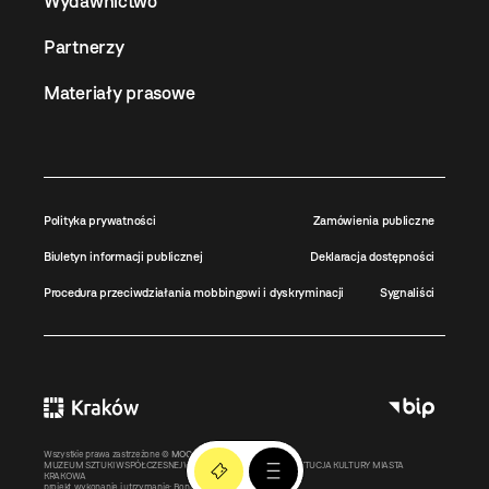
Wydawnictwo
Partnerzy
Materiały prasowe
Polityka prywatności
Zamówienia publiczne
Biuletyn informacji publicznej
Deklaracja dostępności
Procedura przeciwdziałania mobbingowi i dyskryminacji
Sygnaliści
Wszystkie prawa zastrzeżone ©
MOCAK
2011-2026
MUZEUM SZTUKI WSPÓŁCZESNEJ W KRAKOWIE MOCAK – INSTYTUCJA KULTURY MIASTA
KRAKOWA
projekt, wykonanie i utrzymanie:
Bonjour.pl