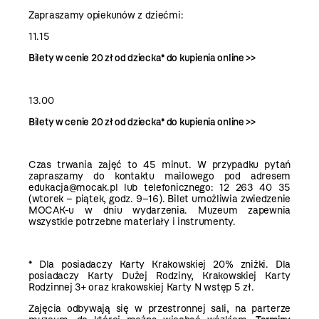
Zapraszamy opiekunów z dziećmi:
11.15
Bilety w cenie 20 zł od dziecka* do kupienia
online >>
13.00
Bilety w cenie 20 zł od dziecka* do kupienia
online >>
Czas trwania zajęć to 45 minut. W przypadku pytań
zapraszamy do kontaktu mailowego pod adresem
edukacja@mocak.pl lub telefonicznego: 12 263 40 35
(wtorek – piątek, godz. 9–16). Bilet umożliwia zwiedzenie
MOCAK-u w dniu wydarzenia. Muzeum zapewnia
wszystkie potrzebne materiały i instrumenty.
* Dla posiadaczy Karty Krakowskiej 20% zniżki. Dla
posiadaczy Karty Dużej Rodziny, Krakowskiej Karty
Rodzinnej 3+ oraz krakowskiej Karty N wstęp 5 zł.
Zajęcia odbywają się w przestronnej sali, na parterze