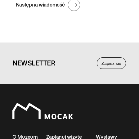
Następna wiadomość
NEWS
LETTER
Zapisz się
O Muzeum
Zaplanuj wizytę
Wystawy