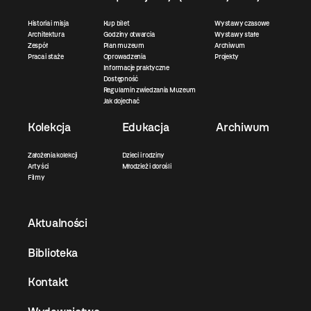
Historia i misja
Kup bilet
Wystawy czasowe
Architektura
Godziny otwarcia
Wystawy stałe
Zespół
Plan muzeum
Archiwum
Praca i staże
Oprowadzenia
Projekty
Informacje praktyczne
Dostępność
Regulamin zwiedzania Muzeum
Jak dojechać
Kolekcja
Edukacja
Archiwum
Założenia kolekcji
Dzieci i rodziny
Artyści
Młodzież i dorośli
Filmy
Aktualności
Biblioteka
Kontakt