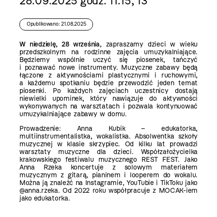
28.09.2025 godz. 11.15, 13
Opublikowano: 21.08.2025
W niedzielę, 28 września
, zapraszamy dzieci w wieku
przedszkolnym na rodzinne zajęcia umuzykalniające.
Będziemy wspólnie uczyć się piosenek, tańczyć
i poznawać nowe instrumenty. Muzyczne zabawy będą
łączone z aktywnościami plastycznymi i ruchowymi,
a każdemu spotkaniu będzie przewodzić jeden temat
piosenki. Po każdych zajęciach uczestnicy dostają
niewielki upominek, który nawiązuje do aktywności
wykonywanych na warsztatach i pozwala kontynuować
umuzykalniające zabawy w domu.
Prowadzenie: Anna Kubik – edukatorka,
multiinstrumentalistka, wokalistka. Absolwentka szkoły
muzycznej w klasie skrzypiec. Od kilku lat prowadzi
warsztaty muzyczne dla dzieci. Współzałożycielka
krakowskiego festiwalu muzycznego REST FEST. Jako
Anna Rzeka koncertuje z solowym materiałem
muzycznym z gitarą, pianinem i looperem do wokalu.
Można ją znaleźć na Instagramie, YouTubie i TikToku jako
@anna.rzeka. Od 2022 roku współpracuje z MOCAK-iem
jako edukatorka.