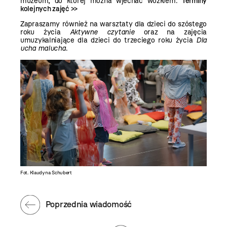
muzeum, do której można wjechać wózkiem.
Terminy
kolejnych zajęć >>
Zapraszamy również na warsztaty dla dzieci do szóstego
roku życia
Aktywne czytanie
oraz na zajęcia
umuzykalniające dla dzieci do trzeciego roku życia
Dla
ucha malucha
.
Fot. Klaudyna Schubert
Poprzednia wiadomość