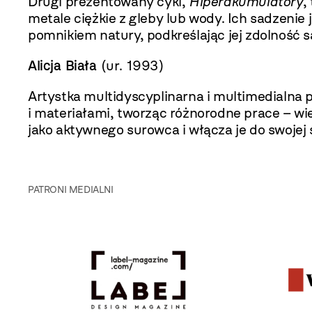
Drugi prezentowany cykl,
Hiperakumulatory
,
metale ciężkie z gleby lub wody. Ich sadzenie
pomnikiem natury, podkreślając jej zdolność 
Alicja Biała
(ur. 1993)
Artystka multidyscyplinarna i multimedialna p
i materiałami, tworząc różnorodne prace – wi
jako aktywnego surowca i włącza je do swojej 
PATRONI MEDIALNI