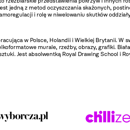
 to rzeźbiarskie przedstawienia pokrzyw i innych r
 jest jedną z metod oczyszczania skażonych, posti
samoregulacji i rolę w niwelowaniu skutków oddział
racująca w Polsce, Holandii i Wielkiej Brytanii. W
elkoformatowe murale, rzeźby, obrazy, grafiki. B
sztuki. Jest absolwentką Royal Drawing School i Roy