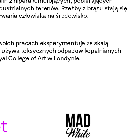
oślin z hiperakumulujących, pobierających
ndustrialnych terenów.
Rzeźby z brązu stają się
ywania człowieka na środowisko.
 swoich pracach eksperymentuje ze skalą
iała używa toksycznych odpadów kopalnianych
al College of Art w Londynie.