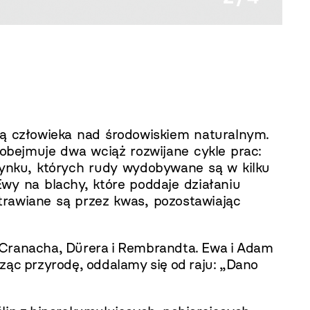
Alicja
ją człowieka nad środowiskiem naturalnym.
 obejmuje dwa wciąż rozwijane cykle prac:
cynku, których rudy wydobywane są w kilku
 Ewy na blachy, które poddaje działaniu
rawiane są przez kwas, pozostawiając
w Cranacha, Dürera i Rembrandta. Ewa i Adam
ząc przyrodę, oddalamy się od raju: „Dano