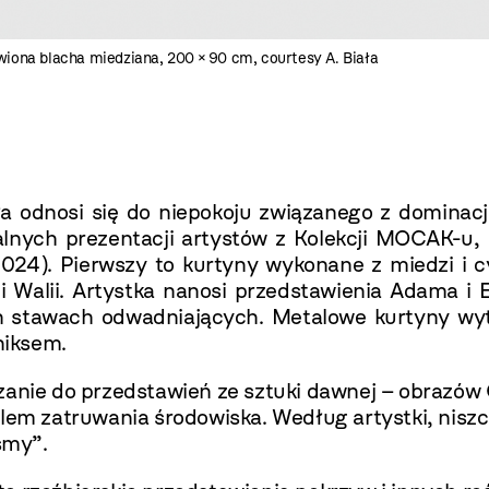
wiona blacha miedziana, 200 × 90 cm, courtesy A. Biała
ła odnosi się do niepokoju związanego z dominac
alnych prezentacji artystów z Kolekcji MOCAK-u,
2024). Pierwszy to kurtyny wykonane z miedzi i 
i i Walii. Artystka nanosi przedstawienia Adama i
h stawach odwadniających. Metalowe kurtyny wyt
niksem.
ązanie do przedstawień ze sztuki dawnej – obrazó
olem zatruwania środowiska. Według artystki, niszc
śmy”.