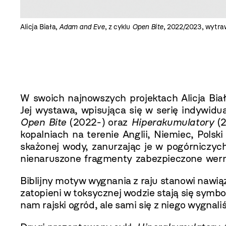
Alicja Biała,
Adam and Eve
, z cyklu
Open Bite
, 2022/2023, wytra
W swoich najnowszych projektach Alicja Bia
Jej wystawa, wpisująca się w serię indywidu
Open Bite
(2022-) oraz
Hiperakumulatory
(
kopalniach na terenie Anglii, Niemiec, Polsk
skażonej wody, zanurzając je w pogórniczyc
nienaruszone fragmenty zabezpieczone wer
Biblijny motyw wygnania z raju stanowi nawi
zatopieni w toksycznej wodzie stają się symb
nam rajski ogród, ale sami się z niego wygnali