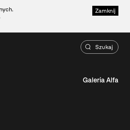
nych.
Zamknij
.
Galeria Alfa