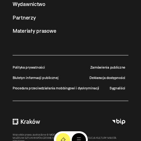
Wydawnictwo
Partnerzy
Materiały prasowe
Polityka prywatności
Zamówienia publiczne
Biuletyn informacji publicznej
Deklaracja dostępności
Procedura przeciwdziałania mobbingowi i dyskryminacji
Sygnaliści
Wszystkie prawa zastrzeżone ©
MOCAK
2011-2026
MUZEUM SZTUKI WSPÓŁCZESNEJ W KRAKOWIE MOCAK – INSTYTUCJA KULTURY MIASTA