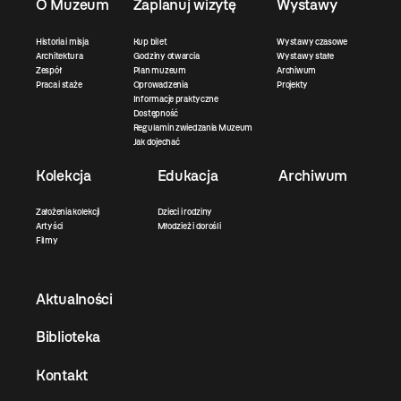
O Muzeum
Zaplanuj wizytę
Wystawy
Historia i misja
Kup bilet
Wystawy czasowe
Architektura
Godziny otwarcia
Wystawy stałe
Zespół
Plan muzeum
Archiwum
Praca i staże
Oprowadzenia
Projekty
Informacje praktyczne
Dostępność
Regulamin zwiedzania Muzeum
Jak dojechać
Kolekcja
Edukacja
Archiwum
Założenia kolekcji
Dzieci i rodziny
Artyści
Młodzież i dorośli
Filmy
Aktualności
Biblioteka
Kontakt