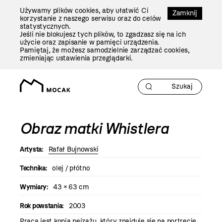
Przejdź
Używamy plików cookies, aby ułatwić Ci
Do
Zamknij
korzystanie z naszego serwisu oraz do celów
Treści
statystycznych.
Jeśli nie blokujesz tych plików, to zgadzasz się na ich
użycie oraz zapisanie w pamięci urządzenia.
Pamiętaj, że możesz samodzielnie zarządzać cookies,
zmieniając ustawienia przeglądarki.
Obraz matki Whistlera
Artysta:
Rafał Bujnowski
Technika:
olej / płótno
Wymiary:
43 × 63 cm
Rok powstania:
2003
Praca jest kopią pejzażu, który znajduje się na portrecie