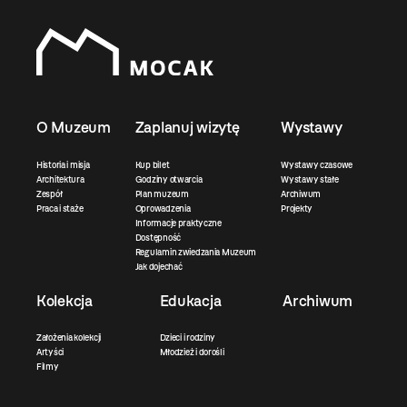
O Muzeum
Zaplanuj wizytę
Wystawy
Historia i misja
Kup bilet
Wystawy czasowe
Architektura
Godziny otwarcia
Wystawy stałe
Zespół
Plan muzeum
Archiwum
Praca i staże
Oprowadzenia
Projekty
Informacje praktyczne
Dostępność
Regulamin zwiedzania Muzeum
Jak dojechać
Kolekcja
Edukacja
Archiwum
Założenia kolekcji
Dzieci i rodziny
Artyści
Młodzież i dorośli
Filmy