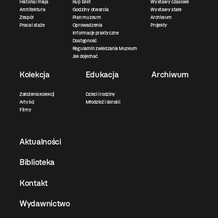
Historia i misja
Kup bilet
Wystawy czasowe
Architektura
Godziny otwarcia
Wystawy stałe
Zespół
Plan muzeum
Archiwum
Praca i staże
Oprowadzenia
Projekty
Informacje praktyczne
Dostępność
Regulamin zwiedzania Muzeum
Jak dojechać
Kolekcja
Edukacja
Archiwum
Założenia kolekcji
Dzieci i rodziny
Artyści
Młodzież i dorośli
Filmy
Aktualności
Biblioteka
Kontakt
Wydawnictwo