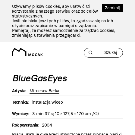
Przejdź
Używamy plików cookies, aby ułatwić Ci
Do
Zamknij
korzystanie z naszego serwisu oraz do celów
Treści
statystycznych.
Jeśli nie blokujesz tych plików, to zgadzasz się na ich
użycie oraz zapisanie w pamięci urządzenia.
Pamiętaj, że możesz samodzielnie zarządzać cookies,
zmieniając ustawienia przeglądarki.
BlueGasEyes
Artysta:
Mirosław Bałka
Technika:
instalacja wideo
Wymiary:
3 min 37 s; 10 × 127,5 × 170 cm /×2/
Rok powstania:
2004
Praca ukazuje dwa kręgi utworzone przez płonące planiki