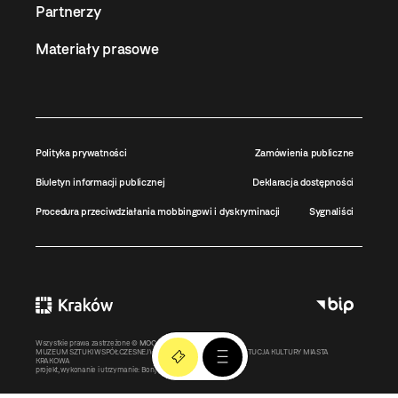
Partnerzy
Materiały prasowe
Polityka prywatności
Zamówienia publiczne
Biuletyn informacji publicznej
Deklaracja dostępności
Procedura przeciwdziałania mobbingowi i dyskryminacji
Sygnaliści
Wszystkie prawa zastrzeżone ©
MOCAK
2011-2026
MUZEUM SZTUKI WSPÓŁCZESNEJ W KRAKOWIE MOCAK – INSTYTUCJA KULTURY MIASTA
KRAKOWA
projekt, wykonanie i utrzymanie:
Bonjour.pl