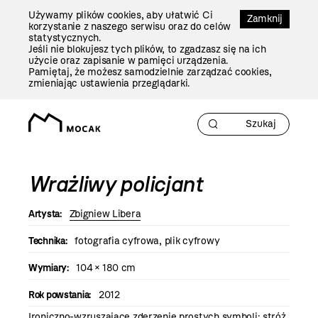
Przejdź
Używamy plików cookies, aby ułatwić Ci
Do
Zamknij
korzystanie z naszego serwisu oraz do celów
Treści
statystycznych.
Jeśli nie blokujesz tych plików, to zgadzasz się na ich
użycie oraz zapisanie w pamięci urządzenia.
Pamiętaj, że możesz samodzielnie zarządzać cookies,
zmieniając ustawienia przeglądarki.
Wrażliwy policjant
Artysta:
Zbigniew Libera
Technika:
fotografia cyfrowa, plik cyfrowy
Wymiary:
104 × 180 cm
Rok powstania:
2012
Ironiczno-wzruszające zderzenie prostych symboli: stróż