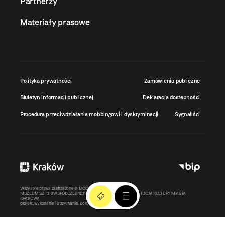
Partnerzy
Materiały prasowe
Polityka prywatności
Zamówienia publiczne
Biuletyn informacji publicznej
Deklaracja dostępności
Procedura przeciwdziałania mobbingowi i dyskryminacji
Sygnaliści
Wszystkie prawa zastrzeżone ©
MOCAK
2011-2026
MUZEUM SZTUKI WSPÓŁCZESNEJ W KRAKOWIE MOCAK – INSTYTUCJA KULTURY MIASTA
KRAKOWA
projekt, wykonanie i utrzymanie:
Bonjour.pl