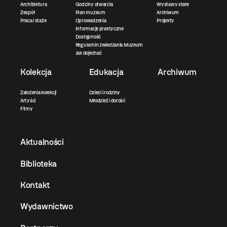
Architektura
Godziny otwarcia
Wystawy stałe
Zespół
Plan muzeum
Archiwum
Praca i staże
Oprowadzenia
Projekty
Informacje praktyczne
Dostępność
Regulamin zwiedzania Muzeum
Jak dojechać
Kolekcja
Edukacja
Archiwum
Założenia kolekcji
Dzieci i rodziny
Artyści
Młodzież i dorośli
Filmy
Aktualności
Biblioteka
Kontakt
Wydawnictwo