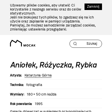
Przejdź
Używamy plików cookies, aby ułatwić Ci
Do
Zamknij
korzystanie z naszego serwisu oraz do celów
Treści
statystycznych.
Jeśli nie blokujesz tych plików, to zgadzasz się na ich
użycie oraz zapisanie w pamięci urządzenia.
Pamiętaj, że możesz samodzielnie zarządzać cookies,
zmieniając ustawienia przeglądarki.
Aniołek, Różyczka, Rybka
Artysta:
Katarzyna Górna
Technika:
fotografia
Wymiary:
180 × 50 cm każda
Rok powstania:
1995
Galeria dziewcząt w sukienkach przypominających