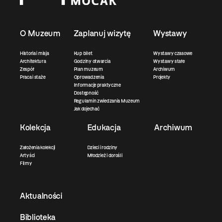
O Muzeum
Zaplanuj wizytę
Wystawy
Historia i misja
Kup bilet
Wystawy czasowe
Architektura
Godziny otwarcia
Wystawy stałe
Zespół
Plan muzeum
Archiwum
Praca i staże
Oprowadzenia
Projekty
Informacje praktyczne
Dostępność
Regulamin zwiedzania Muzeum
Jak dojechać
Kolekcja
Edukacja
Archiwum
Założenia kolekcji
Dzieci i rodziny
Artyści
Młodzież i dorośli
Filmy
Aktualności
Biblioteka