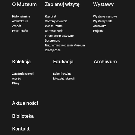
O Muzeum
Zaplanuj wizytę
Wystawy
Historia i misja
Kup bilet
Wystawy czasowe
Architektura
Godziny otwarcia
Wystawy stałe
Zespół
Plan muzeum
Archiwum
Praca i staże
Oprowadzenia
Projekty
Informacje praktyczne
Dostępność
Regulamin zwiedzania Muzeum
Jak dojechać
Kolekcja
Edukacja
Archiwum
Założenia kolekcji
Dzieci i rodziny
Artyści
Młodzież i dorośli
Filmy
Aktualności
Biblioteka
Kontakt