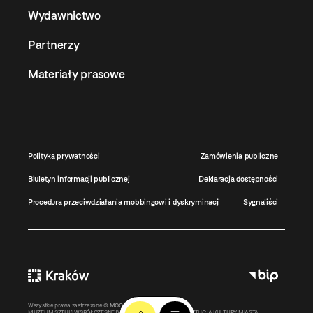
Wydawnictwo
Partnerzy
Materiały prasowe
Polityka prywatności
Zamówienia publiczne
Biuletyn informacji publicznej
Deklaracja dostępności
Procedura przeciwdziałania mobbingowi i dyskryminacji
Sygnaliści
Wszystkie prawa zastrzeżone ©
MOCAK
2011-2026
MUZEUM SZTUKI WSPÓŁCZESNEJ W KRAKOWIE MOCAK – INSTYTUCJA KULTURY MIASTA