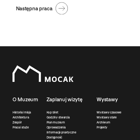
Następna praca
O Muzeum
Zaplanuj wizytę
Wystawy
Historia i misja
Kup bilet
Wystawy czasowe
Architektura
Godziny otwarcia
Wystawy stałe
Zespół
Plan muzeum
Archiwum
Praca i staże
Oprowadzenia
Projekty
Informacje praktyczne
Dostępność