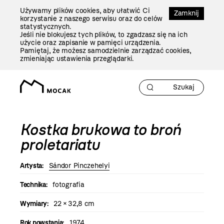
Przejdź
Używamy plików cookies, aby ułatwić Ci
Do
Zamknij
korzystanie z naszego serwisu oraz do celów
Treści
statystycznych.
Jeśli nie blokujesz tych plików, to zgadzasz się na ich
użycie oraz zapisanie w pamięci urządzenia.
Pamiętaj, że możesz samodzielnie zarządzać cookies,
zmieniając ustawienia przeglądarki.
Kostka brukowa to broń
proletariatu
Artysta:
Sándor Pinczehelyi
Technika:
fotografia
Wymiary:
22 × 32,8 cm
Rok powstania:
1974