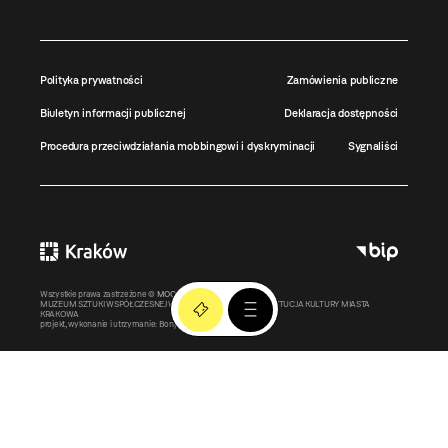
Polityka prywatności
Zamówienia publiczne
Biuletyn informacji publicznej
Deklaracja dostępności
Procedura przeciwdziałania mobbingowi i dyskryminacji
Sygnaliści
Wszystkie prawa zastrzeżone ©
MOCAK
2011-2026
MUZEUM SZTUKI WSPÓŁCZESNEJ W KRAKOWIE MOCAK – INSTYTUCJA KULTURY MIASTA
KRAKOWA
projekt, wykonanie i utrzymanie:
Bonjour.pl