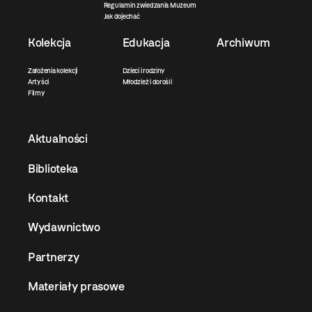
Regulamin zwiedzania Muzeum
Jak dojechać
Kolekcja
Edukacja
Archiwum
Założenia kolekcji
Dzieci i rodziny
Artyści
Młodzież i dorośli
Filmy
Aktualności
Biblioteka
Kontakt
Wydawnictwo
Partnerzy
Materiały prasowe