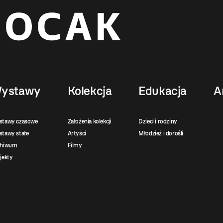
ystawy
Kolekcja
Edukacja
A
stawy czasowe
Założenia kolekcji
Dzieci i rodziny
tawy stałe
Artyści
Młodzież i dorośli
chiwum
Filmy
jekty