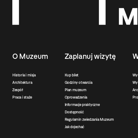
O Muzeum
Zaplanuj wizytę
W
Historia i misja
Kup bilet
Wy
Architektura
Godziny otwarcia
Wys
Zespół
Plan muzeum
Ar
Praca i staże
Oprowadzenia
Pro
Informacje praktyczne
Dostępność
Regulamin zwiedzania Muzeum
Jak dojechać