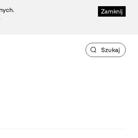
nych.
Zamknij
.