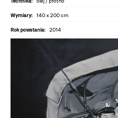
Technika:
olej / płótno
Wymiary:
140 x 200 cm
Rok powstania:
2014