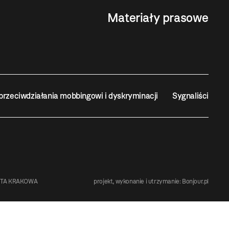
Materiały prasowe
przeciwdziałania mobbingowi i dyskryminacji
Sygnaliści
STA KRAKOWA
projekt, wykonanie i utrzymanie:
Bonjour.pl