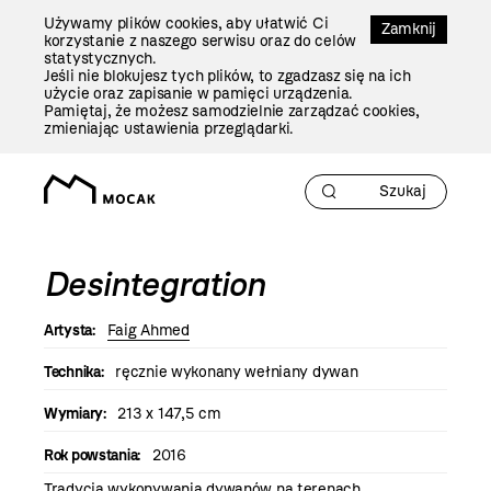
Przejdź
Używamy plików cookies, aby ułatwić Ci
Do
Zamknij
korzystanie z naszego serwisu oraz do celów
Treści
statystycznych.
Jeśli nie blokujesz tych plików, to zgadzasz się na ich
użycie oraz zapisanie w pamięci urządzenia.
Pamiętaj, że możesz samodzielnie zarządzać cookies,
zmieniając ustawienia przeglądarki.
Desintegration
Artysta:
Faig Ahmed
Technika:
ręcznie wykonany wełniany dywan
Wymiary:
213 x 147,5 cm
Rok powstania:
2016
Tradycja wykonywania dywanów na terenach