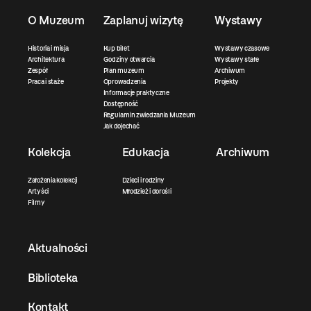
O Muzeum
Zaplanuj wizytę
Wystawy
Historia i misja
Kup bilet
Wystawy czasowe
Architektura
Godziny otwarcia
Wystawy stałe
Zespół
Plan muzeum
Archiwum
Praca i staże
Oprowadzenia
Projekty
Informacje praktyczne
Dostępność
Regulamin zwiedzania Muzeum
Jak dojechać
Kolekcja
Edukacja
Archiwum
Założenia kolekcji
Dzieci i rodziny
Artyści
Młodzież i dorośli
Filmy
Aktualności
Biblioteka
Kontakt