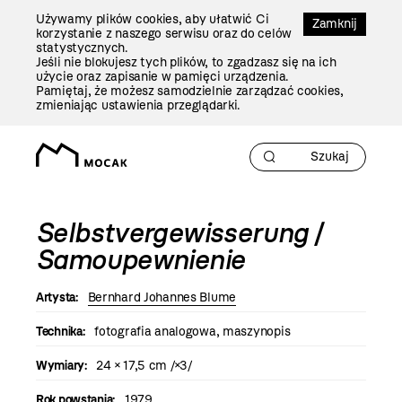
Przejdź
Używamy plików cookies, aby ułatwić Ci
Do
Zamknij
korzystanie z naszego serwisu oraz do celów
Treści
statystycznych.
Jeśli nie blokujesz tych plików, to zgadzasz się na ich
użycie oraz zapisanie w pamięci urządzenia.
Pamiętaj, że możesz samodzielnie zarządzać cookies,
zmieniając ustawienia przeglądarki.
Selbstvergewisserung
/
Samoupewnienie
Artysta:
Bernhard Johannes Blume
Technika:
fotografia analogowa, maszynopis
Wymiary:
24 × 17,5 cm /×3/
Rok powstania:
1979