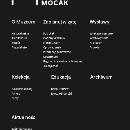
O Muzeum
Zaplanuj wizytę
Wystawy
Historia i misja
Kup bilet
Wystawy czasowe
Architektura
Godziny otwarcia
Wystawy stałe
Zespół
Plan muzeum
Archiwum
Praca i staże
Oprowadzenia
Projekty
Informacje praktyczne
Dostępność
Regulamin zwiedzania Muzeum
Jak dojechać
Kolekcja
Edukacja
Archiwum
Założenia kolekcji
Dzieci i rodziny
Artyści
Młodzież i dorośli
Filmy
Aktualności
Biblioteka