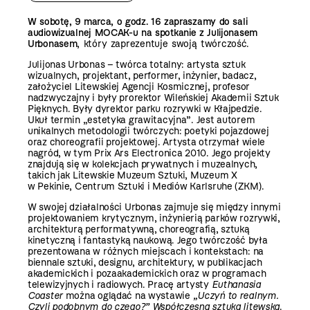
W sobotę, 9 marca, o godz. 16 zapraszamy do sali
audiowizualnej MOCAK-u na spotkanie z Julijonasem
Urbonasem
, który zaprezentuje swoją twórczość.
Julijonas Urbonas – twórca totalny: artysta sztuk
wizualnych, projektant, performer, inżynier, badacz,
założyciel Litewskiej Agencji Kosmicznej, profesor
nadzwyczajny i były prorektor Wileńskiej Akademii Sztuk
Pięknych. Były dyrektor parku rozrywki w Kłajpedzie.
Ukuł termin „estetyka grawitacyjna”. Jest autorem
unikalnych metodologii twórczych: poetyki pojazdowej
oraz choreografii projektowej.
Artysta otrzymał wiele
nagród, w tym Prix Ars Electronica 2010. Jego projekty
znajdują się w kolekcjach prywatnych i muzealnych,
takich jak Litewskie Muzeum Sztuki, Muzeum X
w Pekinie, Centrum Sztuki i Mediów Karlsruhe (ZKM).
W swojej działalności Urbonas zajmuje się między innymi
projektowaniem krytycznym, inżynierią parków rozrywki,
architekturą performatywną, choreografią, sztuką
kinetyczną i fantastyką naukową. Jego twórczość była
prezentowana w różnych miejscach i kontekstach: na
biennale sztuki, designu, architektury, w publikacjach
akademickich i pozaakademickich oraz w programach
telewizyjnych i radiowych. Pracę artysty
Euthanasia
Coaster
można oglądać na wystawie
„Uczyń to realnym.
Czyli podobnym do czego?” Współczesna sztuka litewska
.