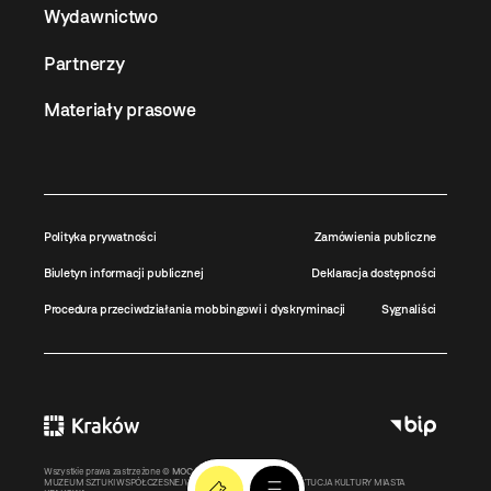
Wydawnictwo
Partnerzy
Materiały prasowe
Polityka prywatności
Zamówienia publiczne
Biuletyn informacji publicznej
Deklaracja dostępności
Procedura przeciwdziałania mobbingowi i dyskryminacji
Sygnaliści
Wszystkie prawa zastrzeżone ©
MOCAK
2011-2026
MUZEUM SZTUKI WSPÓŁCZESNEJ W KRAKOWIE MOCAK – INSTYTUCJA KULTURY MIASTA