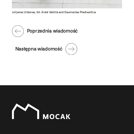
Julijonas Urbonas, fot. Aistė Valiūtė and Daumantas Plechavičius
Poprzednia wiadomość
Następna wiadomość