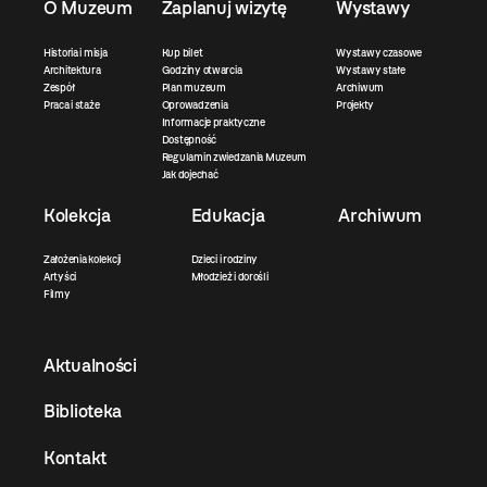
O Muzeum
Zaplanuj wizytę
Wystawy
Historia i misja
Kup bilet
Wystawy czasowe
Architektura
Godziny otwarcia
Wystawy stałe
Zespół
Plan muzeum
Archiwum
Praca i staże
Oprowadzenia
Projekty
Informacje praktyczne
Dostępność
Regulamin zwiedzania Muzeum
Jak dojechać
Kolekcja
Edukacja
Archiwum
Założenia kolekcji
Dzieci i rodziny
Artyści
Młodzież i dorośli
Filmy
Aktualności
Biblioteka
Kontakt