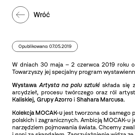
Wróć
Opublikowano: 07.05.2019
W dniach 30 maja – 2 czerwca 2019 roku od
Towarzyszy jej specjalny program wystawienn
Wystawa
Artysta na polu sztuki
składa się z
arcydzieł, procesu twórczego oraz ról artys
Kaliskiej
,
Grupy Azorro
i
Shahara Marcusa
.
Kolekcja MOCAK-u
jest tworzona od samego p
polskich i zagranicznych. Ambicją MOCAK-u je
narzędziem pojmowania świata. Chcemy zwalc
i goni za skandalem. Zaprzyjaźnienie widza z