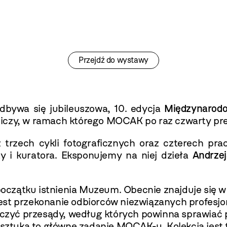
Przejdź do wystawy
bywa się jubileuszowa, 10. edycja
Międzynarodo
iczy, w ramach którego MOCAK po raz czwarty pre
 trzech cykli fotograficznych oraz czterech prac 
ty i kuratora. Eksponujemy na niej dzieła
Andrzej
oczątku istnienia Muzeum. Obecnie znajduje się w
st przekonanie odbiorców niezwiązanych profesjon
zyć przesądy, według których powinna sprawiać p
e sztuką to główne zadanie MOCAK-u. Kolekcja jest