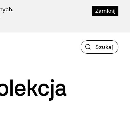
nych.
Zamknij
.
Kolekcja