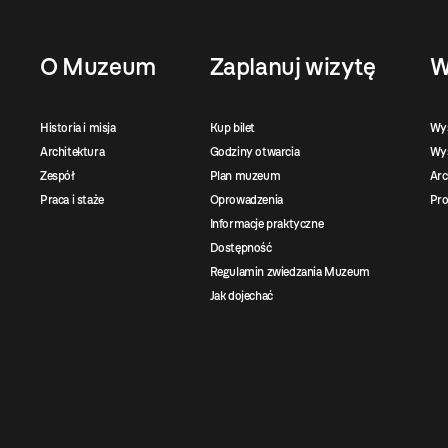
O Muzeum
Zaplanuj wizytę
W
Historia i misja
Kup bilet
Wy
Architektura
Godziny otwarcia
Wys
Zespół
Plan muzeum
Ar
Praca i staże
Oprowadzenia
Pro
Informacje praktyczne
Dostępność
Regulamin zwiedzania Muzeum
Jak dojechać