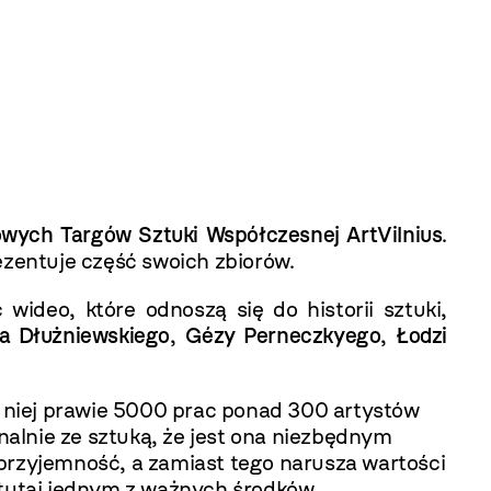
wych Targów Sztuki Współczesnej ArtVilnius
.
zentuje część swoich zbiorów.
wideo, które odnoszą się do historii sztuki,
a Dłużniewskiego
,
Gézy Perneczkyego
,
Łodzi
 niej prawie 5000 prac ponad 300 artystów
alnie ze sztuką, że jest ona niezbędnym
rzyjemność, a zamiast tego narusza wartości
 tutaj jednym z ważnych środków.