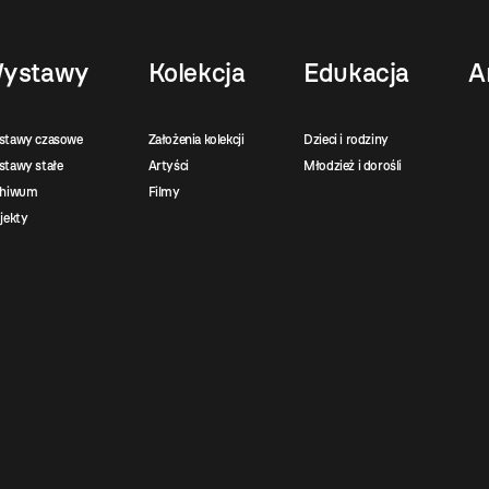
ystawy
Kolekcja
Edukacja
A
stawy czasowe
Założenia kolekcji
Dzieci i rodziny
tawy stałe
Artyści
Młodzież i dorośli
chiwum
Filmy
jekty