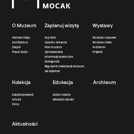
O Muzeum
Zaplanuj wizytę
Wystawy
Historia i misja
Kup bilet
Wystawy czasowe
Architektura
Godziny otwarcia
Wystawy stałe
Zespół
Plan muzeum
Archiwum
Praca i staże
Oprowadzenia
Projekty
Informacje praktyczne
Dostępność
Regulamin zwiedzania Muzeum
Jak dojechać
Kolekcja
Edukacja
Archiwum
Założenia kolekcji
Dzieci i rodziny
Artyści
Młodzież i dorośli
Filmy
Aktualności