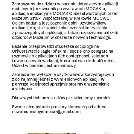
Zapraszamy do udziału w badaniu dotyczącym aplikacji
mobilnych (
przewodnik po wystawach MOCAK-u
,
aplikacja edukacyjna MOCAK Cube
) stworzonych przez
Muzeum Sztuki Współczesnej w Krakowie MOCAK.
Celem badania jest poznanie opinii użytkowników
aplikacji, częstotliwości i okoliczności korzystania
z poszczególnych aplikacji, a także rozpoznanie potrzeb
odbiorców Muzeum w obszarze nowych technologii.
Badanie przeprowadzi studentka socjologii na
Uniwersytecie Jagiellońskim i będzie ono polegało na
rozmowie o aplikacjach (ich dostępności, zaletach
i ewentualnych wadach), która potrwa około 40 minut.
Udział w badaniu jest anonimowy.
Zapraszamy wyłącznie użytkowników korzystających
z co najmniej jednej z wymienionych aplikacji.
W
pierwszej kolejności uprzejmie prosimy o wypełnienie
ankiety >>>
Dla wszystkich uczestników przewidujemy upominki.
Ewentualne pytania prosimy kierować pod adres:
nowetechnologiemocak@gmail.com