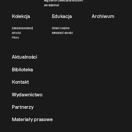
Regulamin zwiedzania Muzeum
Jak dojechać
Kolekcja
Edukacja
Archiwum
Założenia kolekcji
Dzieci i rodziny
Artyści
Młodzież i dorośli
Filmy
Aktualności
Biblioteka
Kontakt
Wydawnictwo
Partnerzy
Materiały prasowe