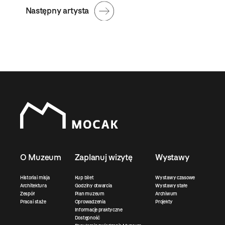
Następny artysta
O Muzeum
Zaplanuj wizytę
Wystawy
Historia i misja
Kup bilet
Wystawy czasowe
Architektura
Godziny otwarcia
Wystawy stałe
Zespół
Plan muzeum
Archiwum
Praca i staże
Oprowadzenia
Projekty
Informacje praktyczne
Dostępność