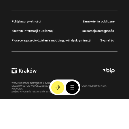
Polityka prywatności
Zamówienia publiczne
Biuletyn informacji publicznej
Deklaracja dostępności
Procedura przeciwdziałania mobbingowi i dyskryminacji
Sygnaliści
Wszystkie prawa zastrzeżone ©
MOCAK
2011-2026
MUZEUM SZTUKI WSPÓŁCZESNEJ W KRAKOWIE MOCAK – INSTYTUCJA KULTURY MIASTA
KRAKOWA
projekt, wykonanie i utrzymanie:
Bonjour.pl