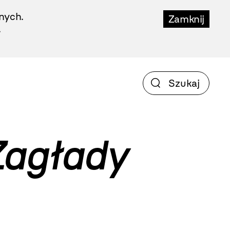
nych.
Zamknij
.
agłady