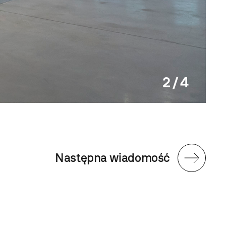
2 / 4
Wyst
Następna wiadomość