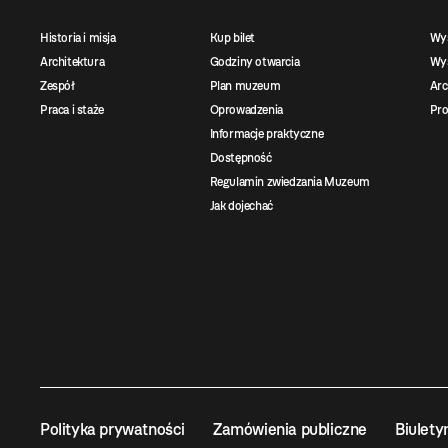
Historia i misja
Kup bilet
Wy
Architektura
Godziny otwarcia
Wys
Zespół
Plan muzeum
Ar
Praca i staże
Oprowadzenia
Pro
Informacje praktyczne
Dostępność
Regulamin zwiedzania Muzeum
Jak dojechać
Polityka prywatności
Zamówienia publiczne
Biulety