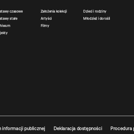
stawy czasowe
Założenia kolekcji
Dzieci i rodziny
tawy stałe
Artyści
Młodzież i dorośli
chiwum
Filmy
jekty
n informacji publicznej
Deklaracja dostępności
Procedura 