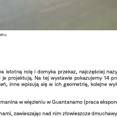
AK-u
a istotną rolę i domyka przekaz, najczęściej naz
 je projektują. Na tej wystawie pokazujemy 14 p
ń, inne wpisują się w ich geometrię, kolejne wyk
łmanina w więzieniu w Guantanamo (praca ekspon
anami, zawieszając nad nim złowieszcze dmuchawy