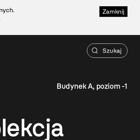
nych.
Zamknij
.
Budynek A, poziom -1
lekcja