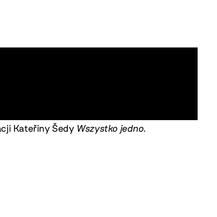
cji Kateřiny Šedy
Wszystko jedno
.