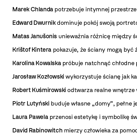
Marek Chlanda
potrzebuje intymnej przestrzeni
Edward Dwurnik
dominuje pokój swoją portret
Matas Janušonis
unieważnia różnicę między ś
Krištof Kintera
pokazuje, że ściany mogą być 
Karolina Kowalska
próbuje natchnąć chłodne 
Jarosław Kozłowski
wykorzystuje ścianę jak ka
Robert Kuśmirowski
odtwarza realne wnętrze 
Piotr Lutyński
buduje własne „domy”, pełne jeg
Laura Pawela
przenosi estetykę i symbolikę św
David Rabinowitch
mierzy człowieka za pomocą