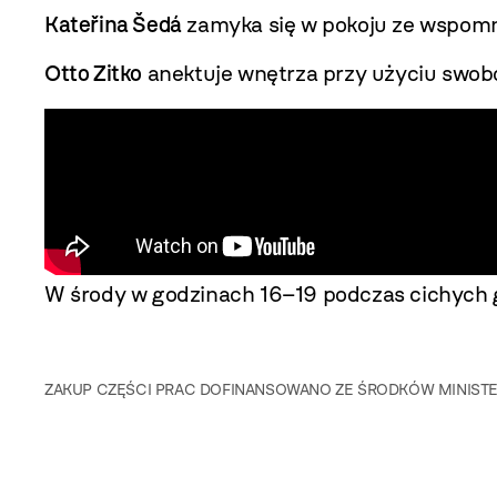
Kateřina Šedá
zamyka się w pokoju ze wspomn
Otto Zitko
anektuje wnętrza przy użyciu swobo
W środy w godzinach 16–19 podczas
cichych
ZAKUP CZĘŚCI PRAC DOFINANSOWANO ZE ŚRODKÓW MINIST