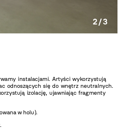
2 / 3
Tomas
ywamy instalacjami. Artyści wykorzystują
rac odnoszących się do wnętrz neutralnych.
orzystują izolację, ujawniając fragmenty
owana w holu).
.