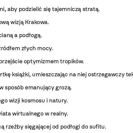
, aby podzielić się tajemniczą stratą.
ową wizją Krakowa.
cianą a podłogą.
źródłem złych mocy.
przejście optymizmem tropików.
rtkę książki, umieszczając na niej ostrzegawczy tek
w sposób emanujący grozą.
o wizji kosmosu i natury.
iata wirtualnego w realny.
 rzeźby sięgającej od podłogi do sufitu.