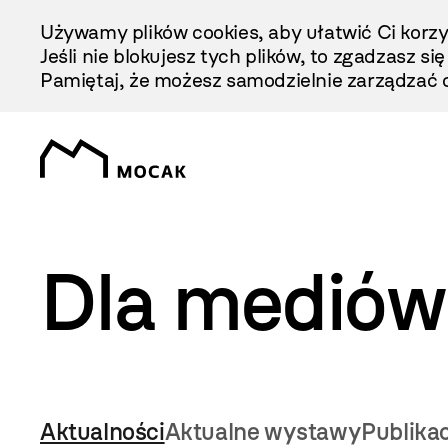
Przejdź
Używamy plików cookies, aby ułatwić Ci korzy
Do
Jeśli nie blokujesz tych plików, to zgadzasz si
Treści
Pamiętaj, że możesz samodzielnie zarządzać c
Dla mediów
Aktualności
Aktualne wystawy
Publika