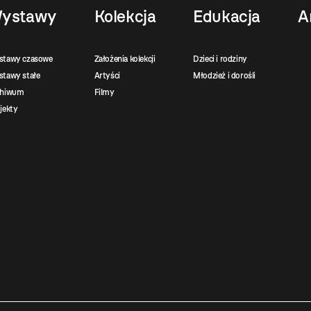
ystawy
Kolekcja
Edukacja
A
stawy czasowe
Założenia kolekcji
Dzieci i rodziny
tawy stałe
Artyści
Młodzież i dorośli
chiwum
Filmy
jekty