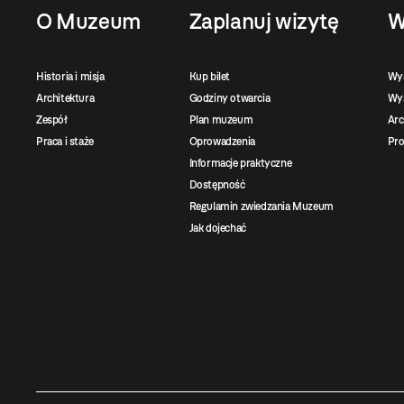
O Muzeum
Zaplanuj wizytę
W
Historia i misja
Kup bilet
Wy
Architektura
Godziny otwarcia
Wys
Zespół
Plan muzeum
Ar
Praca i staże
Oprowadzenia
Pro
Informacje praktyczne
Dostępność
Regulamin zwiedzania Muzeum
Jak dojechać