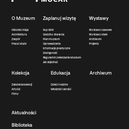
O Muzeum
Zaplanuj wizytę
Wystawy
Historia i misja
Kup bilet
Wystawy czasowe
Architektura
Godziny otwarcia
Wystawy stałe
Zespół
Plan muzeum
Archiwum
Praca i staże
Oprowadzenia
Projekty
Informacje praktyczne
Dostępność
Regulamin zwiedzania Muzeum
Jak dojechać
Kolekcja
Edukacja
Archiwum
Założenia kolekcji
Dzieci i rodziny
Artyści
Młodzież i dorośli
Filmy
Aktualności
Biblioteka