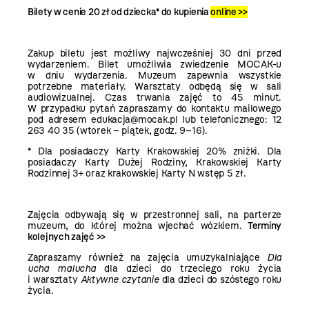
Bilety w cenie 20 zł od dziecka* do kupienia
online >>
Zakup biletu jest możliwy najwcześniej 30 dni przed
wydarzeniem. Bilet umożliwia zwiedzenie MOCAK-u
w dniu wydarzenia. Muzeum zapewnia wszystkie
potrzebne materiały. Warsztaty odbędą się w sali
audiowizualnej. Czas trwania zajęć to 45 minut.
W przypadku pytań zapraszamy do kontaktu mailowego
pod adresem edukacja@mocak.pl lub telefonicznego: 12
263 40 35 (wtorek – piątek, godz. 9–16).
* Dla posiadaczy Karty Krakowskiej 20% zniżki. Dla
posiadaczy Karty Dużej Rodziny, Krakowskiej Karty
Rodzinnej 3+ oraz krakowskiej Karty N wstęp 5 zł.
Zajęcia odbywają się w przestronnej sali, na parterze
muzeum, do której można wjechać wózkiem.
Terminy
kolejnych zajęć >>
Zapraszamy również na zajęcia umuzykalniające
Dla
ucha malucha
dla dzieci do trzeciego roku życia
i warsztaty
Aktywne czytanie
dla dzieci do szóstego roku
życia.