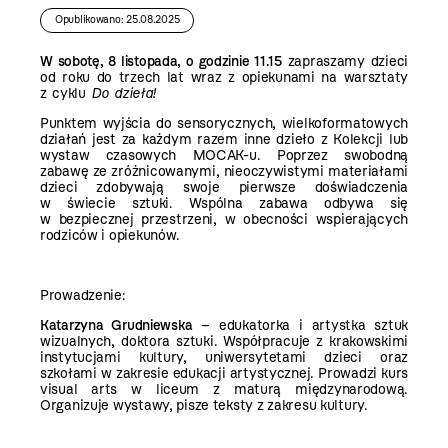
Opublikowano: 25.08.2025
W sobotę, 8 listopada, o godzinie 11.15
zapraszamy dzieci
od roku do trzech lat wraz z opiekunami na warsztaty
z cyklu
Do dzieła!
Punktem wyjścia do sensorycznych, wielkoformatowych
działań jest za każdym razem inne dzieło z Kolekcji lub
wystaw czasowych MOCAK-u. Poprzez swobodną
zabawę ze zróżnicowanymi, nieoczywistymi materiałami
dzieci zdobywają swoje pierwsze doświadczenia
w świecie sztuki. Wspólna zabawa odbywa się
w bezpiecznej przestrzeni, w obecności wspierających
rodziców i opiekunów.
Prowadzenie:
Katarzyna Grudniewska
– edukatorka i artystka sztuk
wizualnych, doktora sztuki. Współpracuje z krakowskimi
instytucjami kultury, uniwersytetami dzieci oraz
szkołami w zakresie edukacji artystycznej. Prowadzi kurs
visual arts w liceum z maturą międzynarodową.
Organizuje wystawy, pisze teksty z zakresu kultury.