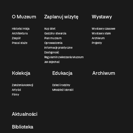
O Muzeum
Zaplanuj wizytę
Wystawy
Historia i misja
Kup bilet
Wystawy czasowe
Architektura
Godziny otwarcia
Wystawy stałe
Zespół
Plan muzeum
Archiwum
Praca i staże
Oprowadzenia
Projekty
Informacje praktyczne
Dostępność
Regulamin zwiedzania Muzeum
Jak dojechać
Kolekcja
Edukacja
Archiwum
Założenia kolekcji
Dzieci i rodziny
Artyści
Młodzież i dorośli
Filmy
Aktualności
Biblioteka