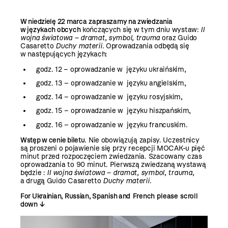
W niedzielę 22 marca
zapraszamy na zwiedzania
w językach obcych
kończących się w tym dniu wystaw:
II
wojna światowa – dramat, symbol, trauma
oraz Guido
Casaretto
Duchy materii
. Oprowadzania odbędą się
w następujących językach:
godz. 12 – oprowadzanie w języku ukraińskim,
godz. 13 – oprowadzanie w języku angielskim,
godz. 14 – oprowadzanie w języku rosyjskim,
godz. 15 – oprowadzanie w języku hiszpańskim,
godz. 16 – oprowadzanie w języku francuskim.
Wstęp w cenie biletu
. Nie obowiązują zapisy. Uczestnicy
są proszeni o pojawienie się przy recepcji MOCAK-u pięć
minut przed rozpoczęciem zwiedzania. Szacowany czas
oprowadzania to 90 minut. Pierwszą zwiedzaną wystawą
będzie :
II wojna światowa – dramat, symbol, trauma
,
a drugą Guido Casaretto
Duchy materii
.
For Ukrainian, Russian, Spanish
and French please scroll
down ↓