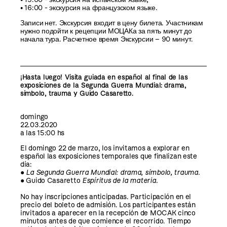
• 16:00 - экскурсия на французском языке.
Записи нет
. Экскурсия входит в цену билета. Участникам
нужно подойти к рецепции МОЦАКа за пять минут до
начала тура. Расчетное время Экскурсии – 90 минут.
¡Hasta luego! Visita guiada en español al final de las
exposiciones de la Segunda Guerra Mundial: drama,
símbolo, trauma y Guido Casaretto.
domingo
22.03.2020
a las 15:00 hs
El domingo 22 de marzo, los invitamos a explorar en
español las exposiciones temporales que finalizan este
día:
●
La Segunda Guerra Mundial: drama, símbolo, trauma.
● Guido Casaretto
Espíritus de la materia
.
No hay inscripciones anticipadas. Participación en el
precio del boleto de admisión. Los participantes están
invitados a aparecer en la recepción de MOCAK cinco
minutos antes de que comience el recorrido. Tiempo