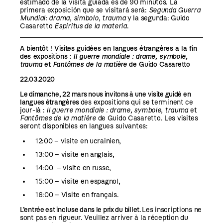
estimado de la visita guiada es de 90 minutos. La
primera exposición que se visitará será:
Segunda Guerra
Mundial: drama, símbolo, trauma
y la segunda: Guido
Casaretto
Espíritus de la materia
.
A bientôt !
Visites guidées en langues étrangères a la fin
des expositions :
II guerre mondiale : drame, symbole,
trauma
et
Fantômes de la matière
de Guido Casaretto
22.03.2020
Le dimanche, 22 mars nous invitons à une visite guidé en
langues étrangères
des expositions qui se terminent ce
jour-là :
II guerre mondiale : drame, symbole, trauma
et
Fantômes de la matière
de Guido Casaretto. Les visites
seront disponibles en langues suivantes:
12:00 – visite en ucrainien,
13:00 – visite en anglais,
14:00 – visite en russe,
15:00 – visite en espagnol,
16:00 – Visite en français.
L’entrée est incluse dans le prix du billet.
Les inscriptions ne
sont pas en rigueur. Veuillez arriver à la réception du