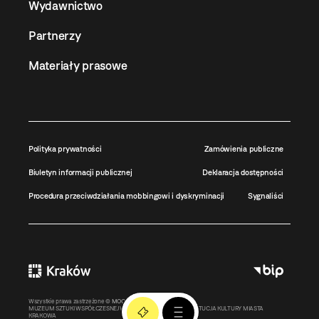
Wydawnictwo
Partnerzy
Materiały prasowe
Polityka prywatności
Zamówienia publiczne
Biuletyn informacji publicznej
Deklaracja dostępności
Procedura przeciwdziałania mobbingowi i dyskryminacji
Sygnaliści
Wszystkie prawa zastrzeżone ©
MOCAK
2011-2026
MUZEUM SZTUKI WSPÓŁCZESNEJ W KRAKOWIE MOCAK – INSTYTUCJA KULTURY MIASTA
KRAKOWA