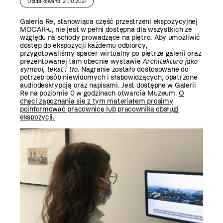
Opublikowano: 21.10.2021
Galeria Re, stanowiąca część przestrzeni ekspozycyjnej
MOCAK-u, nie jest w pełni dostępna dla wszystkich ze
względu na schody prowadzące na piętro. Aby umożliwić
dostęp do ekspozycji każdemu odbiorcy,
przygotowaliśmy spacer wirtualny po piętrze galerii oraz
prezentowanej tam obecnie wystawie
Architektura jako
symbol, tekst i tło
. Nagranie zostało dostosowane do
potrzeb osób niewidomych i słabowidzących, opatrzone
audiodeskrypcją oraz napisami. Jest dostępne w Galerii
Re na poziomie 0 w godzinach otwarcia Muzeum.
O
chęci zapoznania się z tym materiałem prosimy
poinformować pracownicę lub pracownika obsługi
ekspozycji.