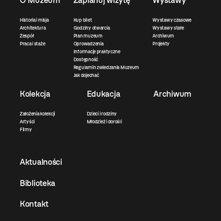
Historia i misja
Kup bilet
Wystawy czasowe
Architektura
Godziny otwarcia
Wystawy stałe
Zespół
Plan muzeum
Archiwum
Praca i staże
Oprowadzenia
Projekty
Informacje praktyczne
Dostępność
Regulamin zwiedzania Muzeum
Jak dojechać
Kolekcja
Edukacja
Archiwum
Założenia kolekcji
Dzieci i rodziny
Artyści
Młodzież i dorośli
Filmy
Aktualności
Biblioteka
Kontakt