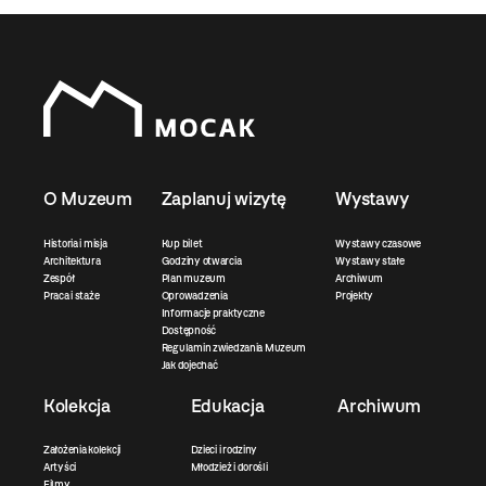
O Muzeum
Zaplanuj wizytę
Wystawy
Historia i misja
Kup bilet
Wystawy czasowe
Architektura
Godziny otwarcia
Wystawy stałe
Zespół
Plan muzeum
Archiwum
Praca i staże
Oprowadzenia
Projekty
Informacje praktyczne
Dostępność
Regulamin zwiedzania Muzeum
Jak dojechać
Kolekcja
Edukacja
Archiwum
Założenia kolekcji
Dzieci i rodziny
Artyści
Młodzież i dorośli
Filmy