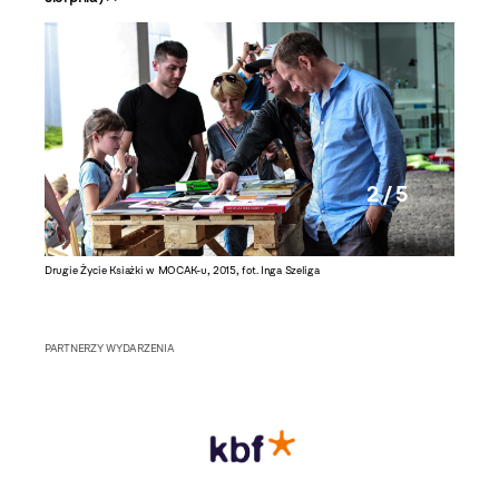
2 / 5
Drugie Życie Ksiażki w MOCAK-u, 2015, fot. Inga Szeliga
Drugie Ż
PARTNERZY WYDARZENIA