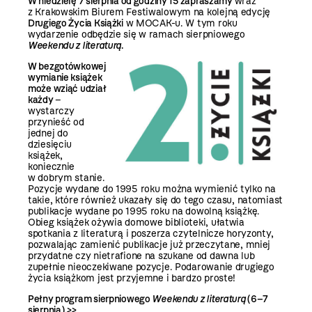
W niedzielę 7 sierpnia od godziny 15 zapraszamy
wraz
z Krakowskim Biurem Festiwalowym na kolejną edycję
Drugiego Życia Książki
w MOCAK-u. W tym roku
wydarzenie odbędzie się w ramach sierpniowego
Weekendu z literaturą
.
W bezgotówkowej
wymianie książek
może wziąć udział
każdy
–
wystarczy
przynieść od
jednej do
dziesięciu
książek,
koniecznie
w dobrym stanie.
Pozycje wydane do 1995 roku można wymienić tylko na
takie, które również ukazały się do tego czasu, natomiast
publikacje wydane po 1995 roku na dowolną książkę.
Obieg książek ożywia domowe biblioteki, ułatwia
spotkania z literaturą i poszerza czytelnicze horyzonty,
pozwalając zamienić publikacje już przeczytane, mniej
przydatne czy nietrafione na szukane od dawna lub
zupełnie nieoczekiwane pozycje. Podarowanie drugiego
życia książkom jest przyjemne i bardzo proste!
Pełny program sierpniowego
Weekendu z literaturą
(6–7
sierpnia)
>>