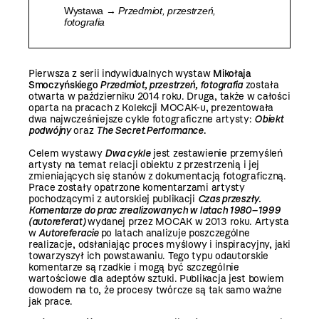
Wystawa →
Przedmiot, przestrzeń,
fotografia
Pierwsza z serii indywidualnych wystaw
Mikołaja
Smoczyńskiego
Przedmiot, przestrzeń, fotografia
została
otwarta w październiku 2014 roku. Druga, także w całości
oparta na pracach z Kolekcji MOCAK-u, prezentowała
dwa najwcześniejsze cykle fotograficzne artysty:
Obiekt
podwójny
oraz
The Secret Performance
.
Celem wystawy
Dwa cykle
jest zestawienie przemyśleń
artysty na temat relacji obiektu z przestrzenią i jej
zmieniających się stanów z dokumentacją fotograficzną.
Prace zostały opatrzone komentarzami artysty
pochodzącymi z autorskiej publikacji
Czas przeszły.
Komentarze do prac zrealizowanych w latach 1980–1999
(autoreferat)
wydanej przez MOCAK w 2013 roku. Artysta
w
Autoreferacie
po latach analizuje poszczególne
realizacje, odsłaniając proces myślowy i inspiracyjny, jaki
towarzyszył ich powstawaniu. Tego typu odautorskie
komentarze są rzadkie i mogą być szczególnie
wartościowe dla adeptów sztuki. Publikacja jest bowiem
dowodem na to, że procesy twórcze są tak samo ważne
jak prace.