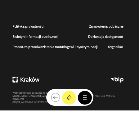
Polityka prywatności
Zamówienia publiczne
Biuletyn informacji publicznej
Deklaracja dostępności
Procedura przeciwdziałania mobbingowi i dyskryminacji
Sygnaliści
Wszystkie prawa zastrzeżone ©
MOCAK
2011-2026
MUZEUM SZTUKI WSPÓŁCZESNEJ W KRAKOWIE MOCAK – INSTYTUCJA KULTURY MIASTA
KRAKOWA
projekt, wykonanie i utrzymanie:
Bonjour.pl