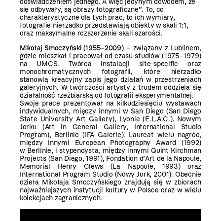
doświadczeniem jednego. A więc jedynym dowodem, że
się odbywały, są obrazy fotograficzne”. To, co
charakterystyczne dla tych prac, to ich wymiary,
fotografie nierzadko przedstawiają obiekty w skali 1:1,
oraz maksymalne rozszerzenie skali szarości.
Mikołaj Smoczyński (1955–2009)
– związany z Lublinem,
gdzie mieszkał i pracował od czasu studiów (1975–1979)
na UMCS. Twórca instalacji site-specific oraz
monochromatycznych fotografii, które nierzadko
stanowią kreacyjny zapis jego działań w przestrzeniach
galeryjnych. W twórczości artysty z trudem oddziela się
działalność rzeźbiarską od fotografii eksperymentalnej.
Swoje prace prezentował na kilkudziesięciu wystawach
indywidualnych, między innymi w San Diego (San Diego
State University Art Gallery), Lyonie (E.L.A.C.), Nowym
Jorku (Art in General Gallery, International Studio
Program), Berlinie (IFA Galerie). Laureat wielu nagród,
między innymi European Photography Award (1992)
w Berlinie, i stypendysta, między innymi Quint Kirchman
Projects (San Diego, 1991), Fondation d’Art de la Napoule,
Memorial Henry Clews (La Napoule, 1993) oraz
International Program Studio (Nowy Jork, 2001). Obecnie
dzieła Mikołaja Smoczyńskiego znajdują się w zbiorach
najważniejszych instytucji kultury w Polsce oraz w wielu
kolekcjach zagranicznych.