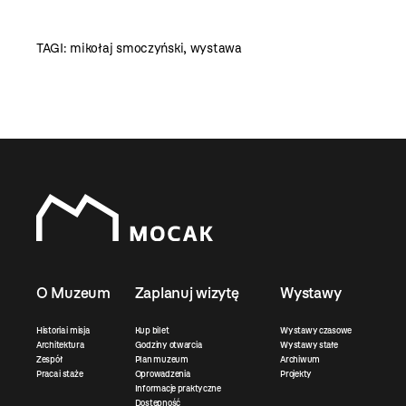
TAGI:
mikołaj smoczyński
,
wystawa
O Muzeum
Zaplanuj wizytę
Wystawy
Historia i misja
Kup bilet
Wystawy czasowe
Architektura
Godziny otwarcia
Wystawy stałe
Zespół
Plan muzeum
Archiwum
Praca i staże
Oprowadzenia
Projekty
Informacje praktyczne
Dostępność