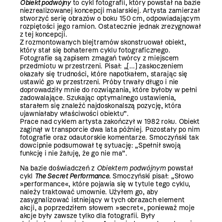
Obiekt podwójny
to cykl fotografii, który powstał na bazie
niezrealizowanej koncepcji malarskiej. Artysta zamierzał
stworzyć serię obrazów o boku 150 cm, odpowiadającym
rozpiętości jego ramion. Ostatecznie jednak zrezygnował
z tej koncepcji.
Z rozmontowanych blejtramów skonstruował obiekt,
który stał się bohaterem cyklu fotograficznego.
Fotografie są zapisem zmagań twórcy z miejscem
przedmiotu w przestrzeni. Pisał: „[…] zaskoczeniem
okazały się trudności, które napotkałem, starając się
ustawić go w przestrzeni. Próby trwały długo i nie
doprowadziły mnie do rozwiązania, które byłoby w pełni
zadowalające. Szukając optymalnego ustawienia,
starałem się znaleźć najdoskonalszą pozycję, która
ujawniałaby właściwości obiektu”.
Prace nad cyklem artysta zakończył w 1982 roku. Obiekt
zaginął w transporcie dwa lata później. Pozostały po nim
fotografie oraz odautorskie komentarze. Smoczyński tak
dowcipnie podsumował tę sytuację: „Spełnił swoją
funkcję i nie żałuję, że go nie ma”.
Na bazie doświadczeń z
Obiektem podwójnym
powstał
cykl
The Secret Performance
.
Smoczyński pisał: „Słowo
»performance«, które pojawia się w tytule tego cyklu,
należy traktować umownie. Użyłem go, aby
zasygnalizować istniejący w tych obrazach element
akcji, a poprzedziłem słowem »secret«, ponieważ moje
akcje były zawsze tylko dla fotografii. Były