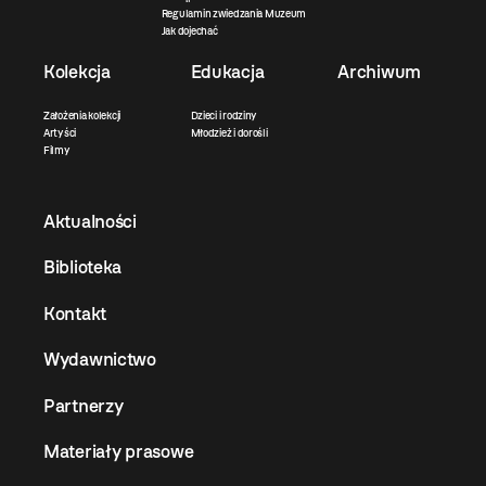
Regulamin zwiedzania Muzeum
Jak dojechać
Kolekcja
Edukacja
Archiwum
Założenia kolekcji
Dzieci i rodziny
Artyści
Młodzież i dorośli
Filmy
Aktualności
Biblioteka
Kontakt
Wydawnictwo
Partnerzy
Materiały prasowe