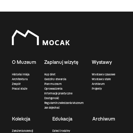
O Muzeum
Zaplanuj wizytę
Wystawy
Historia i misja
Kup bilet
Wystawy czasowe
Architektura
Godziny otwarcia
Wystawy stałe
Zespół
Plan muzeum
Archiwum
Praca i staże
Oprowadzenia
Projekty
Informacje praktyczne
Dostępność
Regulamin zwiedzania Muzeum
Jak dojechać
Kolekcja
Edukacja
Archiwum
Założenia kolekcji
Dzieci i rodziny