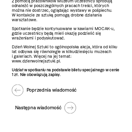
Z pomocą pracowników Muzeum uczestnicy spróbują
odnaleźć w poszczególnych pracach treści, których
można nie dostrzec, oglądając wystawy w pośpiechu.
W kontakcie ze sztuką pomogą drobne działania
warsztatowe.
Spotkanie będzie kontynuowane w kawiarni MOCAK-u,
gdzie uczestnicy będą mieli okazję podzielić się
wrażeniami i podyskutować.
Dzień Wolnej Sztuki to ogólnopolska akcja, która od kilku
lat odbywa się równolegle w kilkudziesięciu muzeach
i galeriach. Więcej na jej temat:
www.dzienwolnejsztuki.pl
.
Udział w spotkaniu na podstawie biletu specjalnego w cenie
1 zł. Nie obowiązują zapisy.
Poprzednia wiadomość
Następna wiadomość