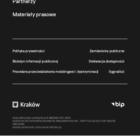
Partnerzy
Materiały prasowe
Polityka prywatności
Zamówienia publiczne
Biuletyn informacji publicznej
Deklaracja dostępności
Procedura przeciwdziałania mobbingowi i dyskryminacji
Sygnaliści
Wszystkie prawa zastrzeżone ©
MOCAK
2011-2026
MUZEUM SZTUKI WSPÓŁCZESNEJ W KRAKOWIE MOCAK – INSTYTUCJA KULTURY MIASTA
KRAKOWA
projekt, wykonanie i utrzymanie:
Bonjour.pl