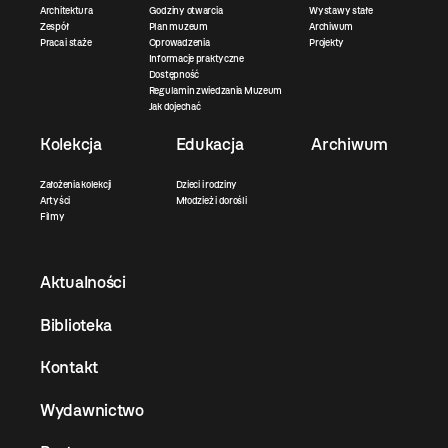
Architektura
Godziny otwarcia
Wystawy stałe
Zespół
Plan muzeum
Archiwum
Praca i staże
Oprowadzenia
Projekty
Informacje praktyczne
Dostępność
Regulamin zwiedzania Muzeum
Jak dojechać
Kolekcja
Edukacja
Archiwum
Założenia kolekcji
Dzieci i rodziny
Artyści
Młodzież i dorośli
Filmy
Aktualności
Biblioteka
Kontakt
Wydawnictwo