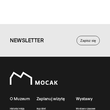
NEWS
LETTER
Zapisz się
O Muzeum
Zaplanuj wizytę
Wystawy
Historia i misja
Kup bilet
Wystawy czasowe