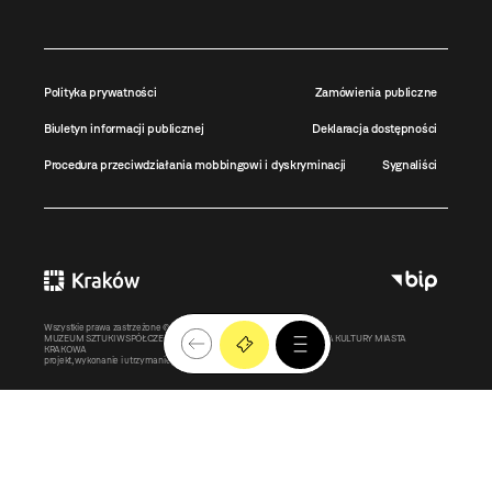
Polityka prywatności
Zamówienia publiczne
Biuletyn informacji publicznej
Deklaracja dostępności
Procedura przeciwdziałania mobbingowi i dyskryminacji
Sygnaliści
Wszystkie prawa zastrzeżone ©
MOCAK
2011-2026
MUZEUM SZTUKI WSPÓŁCZESNEJ W KRAKOWIE MOCAK – INSTYTUCJA KULTURY MIASTA
KRAKOWA
projekt, wykonanie i utrzymanie:
Bonjour.pl