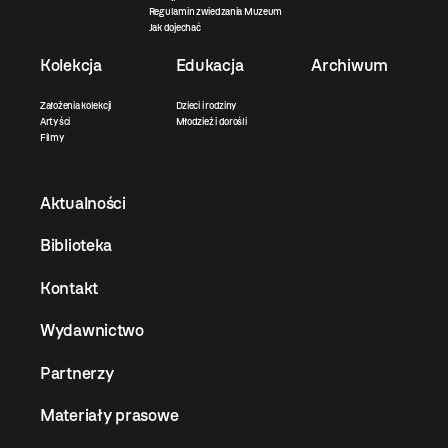
Regulamin zwiedzania Muzeum
Jak dojechać
Kolekcja
Edukacja
Archiwum
Założenia kolekcji
Dzieci i rodziny
Artyści
Młodzież i dorośli
Filmy
Aktualności
Biblioteka
Kontakt
Wydawnictwo
Partnerzy
Materiały prasowe