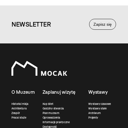
NEWS
LETTER
Zapisz się
O Muzeum
Zaplanuj wizytę
Wystawy
Historia i misja
Kup bilet
Wystawy czasowe
Architektura
Godziny otwarcia
Wystawy stałe
Zespół
Plan muzeum
Archiwum
Praca i staże
Oprowadzenia
Projekty
Informacje praktyczne
Dostępność