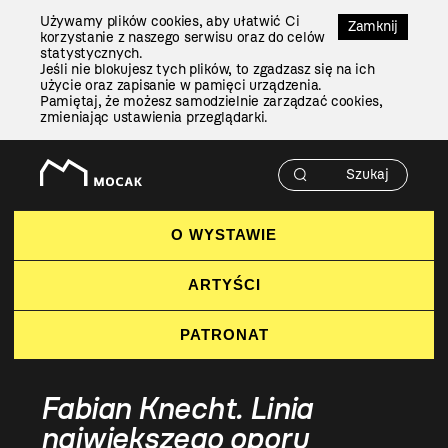
Przejdź
Używamy plików cookies, aby ułatwić Ci
Do
Zamknij
korzystanie z naszego serwisu oraz do celów
Treści
statystycznych.
Jeśli nie blokujesz tych plików, to zgadzasz się na ich
użycie oraz zapisanie w pamięci urządzenia.
Pamiętaj, że możesz samodzielnie zarządzać cookies,
zmieniając ustawienia przeglądarki.
O WYSTAWIE
ARTYŚCI
PATRONAT
Fabian Knecht. Linia
największego oporu