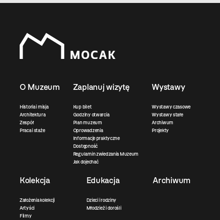
O Muzeum
Zaplanuj wizytę
Wystawy
Historia i misja
Kup bilet
Wystawy czasowe
Architektura
Godziny otwarcia
Wystawy stałe
Zespół
Plan muzeum
Archiwum
Praca i staże
Oprowadzenia
Projekty
Informacje praktyczne
Dostępność
Regulamin zwiedzania Muzeum
Jak dojechać
Kolekcja
Edukacja
Archiwum
Założenia kolekcji
Dzieci i rodziny
Artyści
Młodzież i dorośli
Filmy