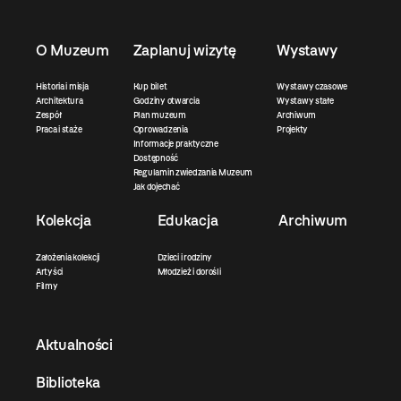
O Muzeum
Zaplanuj wizytę
Wystawy
Historia i misja
Kup bilet
Wystawy czasowe
Architektura
Godziny otwarcia
Wystawy stałe
Zespół
Plan muzeum
Archiwum
Praca i staże
Oprowadzenia
Projekty
Informacje praktyczne
Dostępność
Regulamin zwiedzania Muzeum
Jak dojechać
Kolekcja
Edukacja
Archiwum
Założenia kolekcji
Dzieci i rodziny
Artyści
Młodzież i dorośli
Filmy
Aktualności
Biblioteka