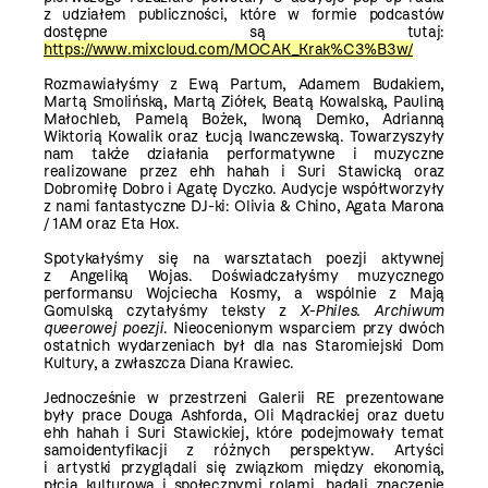
z udziałem publiczności, które w formie podcastów
dostępne są tutaj:
https://www.mixcloud.com/MOCAK_Krak%C3%B3w/
Rozmawiałyśmy z Ewą Partum, Adamem Budakiem,
Martą Smolińską, Martą Ziółek, Beatą Kowalską, Pauliną
Małochleb, Pamelą Bożek, Iwoną Demko, Adrianną
Wiktorią Kowalik oraz Łucją Iwanczewską. Towarzyszyły
nam także działania performatywne i muzyczne
realizowane przez ehh hahah i Suri Stawicką oraz
Dobromiłę Dobro i Agatę Dyczko. Audycje współtworzyły
z nami fantastyczne DJ-ki: Olivia & Chino, Agata Marona
/ 1AM oraz Eta Hox.
Spotykałyśmy się na warsztatach poezji aktywnej
z Angeliką Wojas. Doświadczałyśmy muzycznego
performansu Wojciecha Kosmy, a wspólnie z Mają
Gomulską czytałyśmy teksty z
X-Philes. Archiwum
queerowej poezji
. Nieocenionym wsparciem przy dwóch
ostatnich wydarzeniach był dla nas Staromiejski Dom
Kultury, a zwłaszcza Diana Krawiec.
Jednocześnie w przestrzeni Galerii RE prezentowane
były prace Douga Ashforda, Oli Mądrackiej oraz duetu
ehh hahah i Suri Stawickiej, które podejmowały temat
samoidentyfikacji z różnych perspektyw. Artyści
i artystki przyglądali się związkom między ekonomią,
płcią kulturową i społecznymi rolami, badali znaczenie