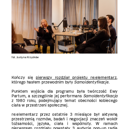
fot. Justyna Krzyśków
Kończy się
pierwszy rozdział projektu re:elementarz
,
którego hasłem przewodnim były
Samoidentyfikacje
.
Punktem wyjścia dla programu była twórczość Ewy
Partum, a szczególnie jej performans
Samoidentyfikacja
z 1980 roku, podejmujący temat obecności kobiecego
ciała w przestrzeni społecznej.
re:elementarz przez ostatnie 3 miesiące był aktywną
przestrzenią rozmów, badań i negocjacji znaczeń wokół
tożsamości, języka, ciała i wspólnoty. W ramach
pierwszego rozdziału powstały 3 audycje pop-up radia