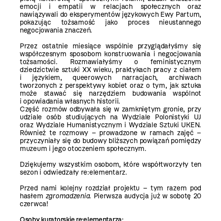
emocji i empatii w relacjach społecznych oraz
nawiązywali do eksperymentów językowych Ewy Partum,
pokazując tożsamość jako proces nieustannego
negocjowania znaczeń.
Przez ostatnie miesiące wspólnie przyglądałyśmy się
współczesnym sposobom konstruowania i negocjowania
tożsamości. Rozmawiałyśmy o feministycznym
dziedzictwie sztuki XX wieku, praktykach pracy z ciałem
i językiem, queerowych narracjach, archiwach
tworzonych z perspektywy kobiet oraz o tym, jak sztuka
może stawać się narzędziem budowania wspólnot
i opowiadania własnych historii.
Część rozmów odbywała się w zamkniętym gronie, przy
udziale osób studiujących na Wydziale Polonistyki UJ
oraz Wydziale Humanistycznym i Wydziale Sztuki UKEN.
Również te rozmowy
–
prowadzone w ramach zajęć
–
przyczyniały się do budowy bliższych powiązań pomiędzy
muzeum i jego otoczeniem społecznym.
Dziękujemy wszystkim osobom, które współtworzyły ten
sezon i odwiedzały re:elementarz.
Przed nami kolejny rozdział projektu – tym razem pod
hasłem
zgromadzenia
. Pierwsza audycja już w sobotę 20
czerwca!
Osoby kuratorskie re:elementarza: