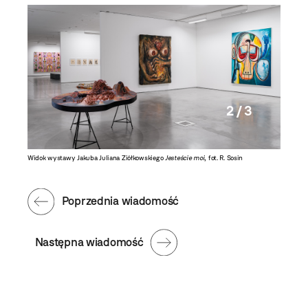
2 / 3
Widok wystawy Jakuba Juliana Ziółkowskiego
Jesteście moi
, fot. R. Sosin
Widok w
Poprzednia wiadomość
Następna wiadomość