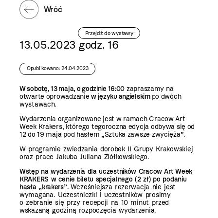
Wróć
Przejdź do wystawy
13.05.2023 godz. 16
Opublikowano: 24.04.2023
W sobotę, 13 maja, o godzinie 16:00
zapraszamy na
otwarte oprowadzanie
w języku angielskim
po dwóch
wystawach.
Wydarzenia organizowane jest w ramach Cracow Art
Week Krakers, którego tegoroczna edycja odbywa się od
12 do 19 maja pod hasłem „Sztuka zawsze zwycięża”.
W programie zwiedzania dorobek II Grupy Krakowskiej
oraz prace Jakuba Juliana Ziółkowskiego.
Wstęp na wydarzenia dla uczestników Cracow Art Week
KRAKERS w cenie biletu specjalnego (2 zł) po podaniu
hasła „krakers”.
Wcześniejsza rezerwacja nie jest
wymagana. Uczestniczki i uczestników prosimy
o zebranie się przy recepcji na 10 minut przed
wskazaną godziną rozpoczęcia wydarzenia.