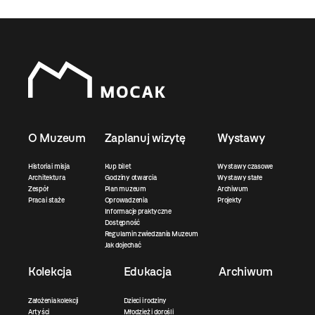
O Muzeum
Zaplanuj wizytę
Wystawy
Historia i misja
Kup bilet
Wystawy czasowe
Architektura
Godziny otwarcia
Wystawy stałe
Zespół
Plan muzeum
Archiwum
Praca i staże
Oprowadzenia
Projekty
Informacje praktyczne
Dostępność
Regulamin zwiedzania Muzeum
Jak dojechać
Kolekcja
Edukacja
Archiwum
Założenia kolekcji
Dzieci i rodziny
Artyści
Młodzież i dorośli