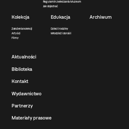
Regulamin zwiedzania Muzeum
Jak dojechać
Kolekcja
Edukacja
Archiwum
Założenia kolekcji
Dzieci i rodziny
Artyści
Młodzież i dorośli
Filmy
Aktualności
Biblioteka
Kontakt
Wydawnictwo
Partnerzy
Materiały prasowe