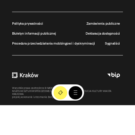
Polityka prywatności
Zamówienia publiczne
Biuletyn informacji publicznej
Deklaracja dostępności
Procedura przeciwdziałania mobbingowi i dyskryminacji
Sygnaliści
Wszystkie prawa zastrzeżone ©
MOCAK
2011-2026
MUZEUM SZTUKI WSPÓŁCZESNEJ W KRAKOWIE MOCAK – INSTYTUCJA KULTURY MIASTA
KRAKOWA
projekt, wykonanie i utrzymanie:
Bonjour.pl