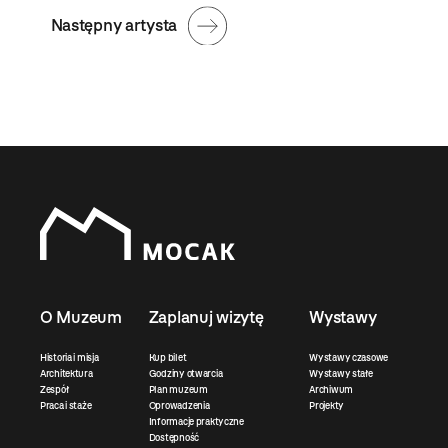
Następny artysta
O Muzeum
Zaplanuj wizytę
Wystawy
Historia i misja
Kup bilet
Wystawy czasowe
Architektura
Godziny otwarcia
Wystawy stałe
Zespół
Plan muzeum
Archiwum
Praca i staże
Oprowadzenia
Projekty
Informacje praktyczne
Dostępność