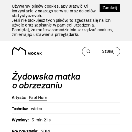
Przejdź
Używamy plików cookies, aby ułatwić Ci
Do
Zamknij
korzystanie z naszego serwisu oraz do celów
Treści
statystycznych.
Jeśli nie blokujesz tych plików, to zgadzasz się na ich
użycie oraz zapisanie w pamięci urządzenia.
Pamiętaj, że możesz samodzielnie zarządzać cookies,
zmieniając ustawienia przeglądarki.
Żydowska matka
o obrzezaniu
Artysta:
Paul Horn
Technika:
wideo
Wymiary:
5 min 21 s
Rok powstania:
2014