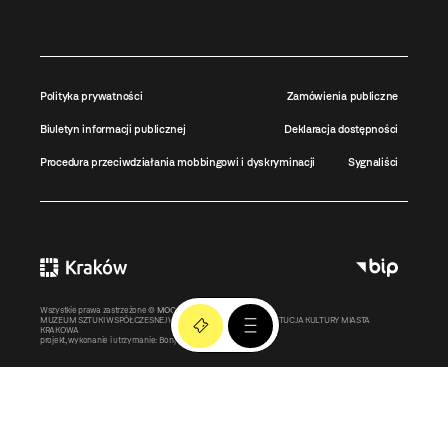
Polityka prywatności
Zamówienia publiczne
Biuletyn informacji publicznej
Deklaracja dostępności
Procedura przeciwdziałania mobbingowi i dyskryminacji
Sygnaliści
Wszystkie prawa zastrzeżone ©
MOCAK
2011-2026
MUZEUM SZTUKI WSPÓŁCZESNEJ W KRAKOWIE MOCAK – INSTYTUCJA KULTURY MIASTA
KRAKOWA
projekt, wykonanie i utrzymanie:
Bonjour.pl