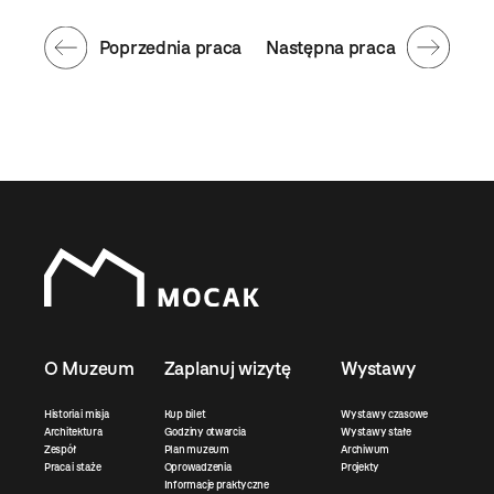
Poprzednia praca
Następna praca
O Muzeum
Zaplanuj wizytę
Wystawy
Historia i misja
Kup bilet
Wystawy czasowe
Architektura
Godziny otwarcia
Wystawy stałe
Zespół
Plan muzeum
Archiwum
Praca i staże
Oprowadzenia
Projekty
Informacje praktyczne