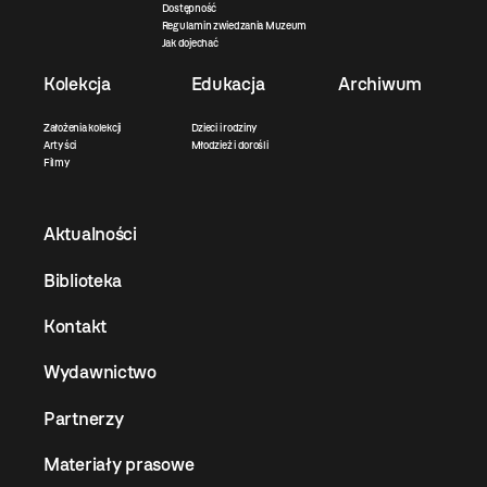
Dostępność
Regulamin zwiedzania Muzeum
Jak dojechać
Kolekcja
Edukacja
Archiwum
Założenia kolekcji
Dzieci i rodziny
Artyści
Młodzież i dorośli
Filmy
Aktualności
Biblioteka
Kontakt
Wydawnictwo
Partnerzy
Materiały prasowe