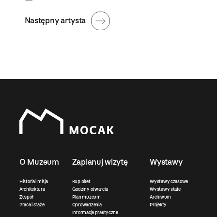
Następny artysta
O Muzeum
Zaplanuj wizytę
Wystawy
Historia i misja
Kup bilet
Wystawy czasowe
Architektura
Godziny otwarcia
Wystawy stałe
Zespół
Plan muzeum
Archiwum
Praca i staże
Oprowadzenia
Projekty
Informacje praktyczne