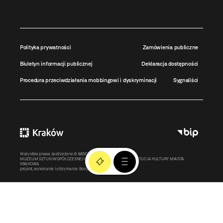
Polityka prywatności
Zamówienia publiczne
Biuletyn informacji publicznej
Deklaracja dostępności
Procedura przeciwdziałania mobbingowi i dyskryminacji
Sygnaliści
Wszystkie prawa zastrzeżone ©
MOCAK
2011-2026
MUZEUM SZTUKI WSPÓŁCZESNEJ W KRAKOWIE MOCAK – INSTYTUCJA KULTURY MIASTA
KRAKOWA
projekt, wykonanie i utrzymanie:
Bonjour.pl