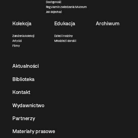
Dostępność
Regulamin zwiedzania Muzeum
Jak dojechać
Kolekcja
Edukacja
Archiwum
Założenia kolekcji
Dzieci i rodziny
Artyści
Młodzież i dorośli
Filmy
Aktualności
Biblioteka
Kontakt
Wydawnictwo
Partnerzy
Materiały prasowe