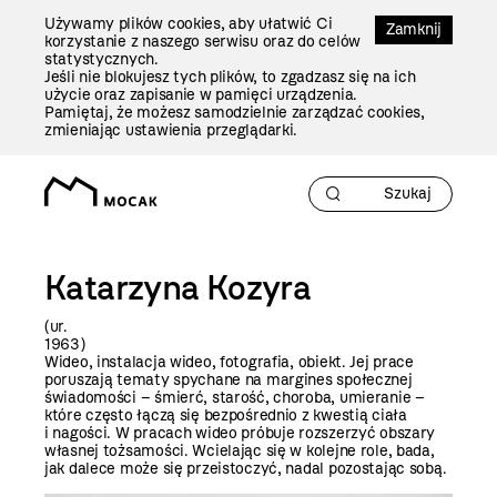
Przejdź
Używamy plików cookies, aby ułatwić Ci
Do
Zamknij
korzystanie z naszego serwisu oraz do celów
Treści
statystycznych.
Jeśli nie blokujesz tych plików, to zgadzasz się na ich
użycie oraz zapisanie w pamięci urządzenia.
Pamiętaj, że możesz samodzielnie zarządzać cookies,
zmieniając ustawienia przeglądarki.
Katarzyna Kozyra
(ur.
196
Wideo, instalacja wideo, fotografia, obiekt. Jej prace
poruszają tematy spychane na margines społecznej
świadomości – śmierć, starość, choroba, umieranie –
które często łączą się bezpośrednio z kwestią ciała
i nagości. W pracach wideo próbuje rozszerzyć obszary
własnej tożsamości. Wcielając się w kolejne role, bada,
jak dalece może się przeistoczyć, nadal pozostając sobą.