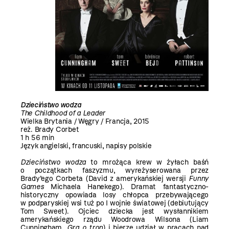
Dzieciństwo wodza
The Childhood of a Leader
Wielka Brytania / Węgry / Francja, 2015
reż. Brady Corbet
1 h 56 min
Język angielski, francuski, napisy polskie
Dzieciństwo wodza
to mrożąca krew w żyłach baśń
o początkach faszyzmu, wyreżyserowana przez
Brady’ego Corbeta (David z amerykańskiej wersji
Funny
Games
Michaela Hanekego). Dramat fantastyczno-
historyczny opowiada losy chłopca przebywającego
w podparyskiej wsi tuż po I wojnie światowej (debiutujący
Tom Sweet). Ojciec dziecka jest wysłannikiem
amerykańskiego rządu Woodrowa Wilsona (Liam
Cunningham,
Gra o tron
) i bierze udział w pracach nad