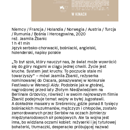
Niemcy / Francja / Holandia / Norwegia / Austria / Turcja
/ Rumunia / Bośnia i Hercegowina, 2020
reż. Jasmila Žbanic
1 h 41 min
Język serbsko-chorwacki, bośniacki, angielski,
holenderski, napisy polskie
„To był szok, który nauczył nas, że świat może wywrócić
się do góry nogami w ciągu jednej chwili. Życie jest
kruche. System jest kruchy. To poczucie stale mi
towarzyszy” – mówi Jasmila Žbanić, reżyserka
nominowanej do Oscara, pokazywanej w konkursie
Festiwalu w Wenecji
Aidy
. Podobnie jak w głośnej,
nagrodzonej przed laty Złotym Niedźwiedziem na
Berlinale
Grbavicy
, również i w swoim najnowszym filmie
Žbanić podejmuje temat wojny w byłej Jugosławii.
A dokładnie masakry w Srebrenicy, gdzie ponad 8 tysięcy
bośniackich muzułmanów, mężczyzn i chłopców, zostało
zamordowanych przez Serbów na oczach żołnierzy
międzynarodowych sił pokojowych. Ale ta wojna jest
inna, bo widziana oczami kobiet: reżyserki i jej tytułowej
bohaterki, tłumaczki, desperacko próbującej nazwać