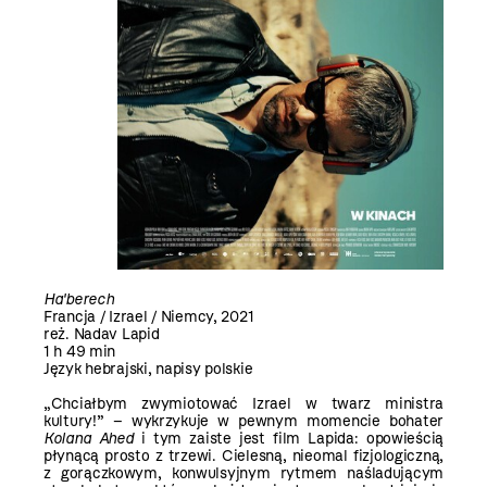
Ha'berech
Francja / Izrael / Niemcy, 2021
reż. Nadav Lapid
1 h 49 min
Język hebrajski, napisy polskie
„Chciałbym zwymiotować Izrael w twarz ministra
kultury!” – wykrzykuje w pewnym momencie bohater
Kolana Ahed
i tym zaiste jest film Lapida: opowieścią
płynącą prosto z trzewi. Cielesną, nieomal fizjologiczną,
z gorączkowym, konwulsyjnym rytmem naśladującym