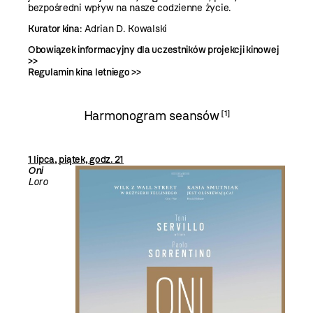
bezpośredni wpływ na nasze codzienne życie.
Kurator kina
: Adrian D. Kowalski
Obowiązek informacyjny dla uczestników projekcji kinowej
>>
Regulamin kina letniego >>
Harmonogram seansów
[1]
1 lipca, piątek, godz. 21
Oni
Loro