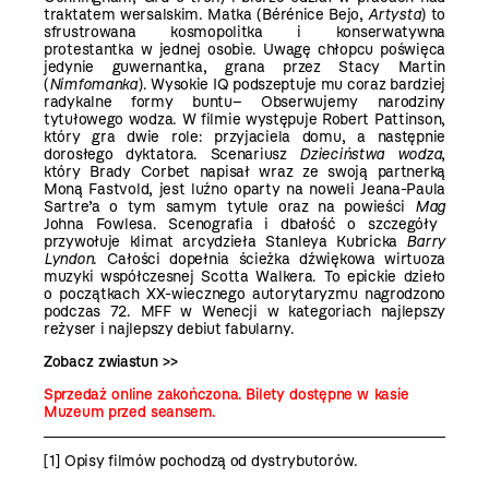
traktatem wersalskim. Matka (Bérénice Bejo,
Artysta
) to
sfrustrowana kosmopolitka i konserwatywna
protestantka w jednej osobie. Uwagę chłopcu poświęca
jedynie guwernantka, grana przez Stacy Martin
(
Nimfomanka
). Wysokie IQ podszeptuje mu coraz bardziej
radykalne formy buntu– Obserwujemy narodziny
tytułowego wodza. W filmie występuje Robert Pattinson,
który gra dwie role: przyjaciela domu, a następnie
dorosłego dyktatora. Scenariusz
Dzieciństwa wodza
,
który Brady Corbet napisał wraz ze swoją partnerką
Moną Fastvold, jest luźno oparty na noweli Jeana-Paula
Sartre’a o tym samym tytule oraz na powieści
Mag
Johna Fowlesa. Scenografia i dbałość o szczegóły
przywołuje klimat arcydzieła Stanleya Kubricka
Barry
Lyndon
. Całości dopełnia ścieżka dźwiękowa wirtuoza
muzyki współczesnej Scotta Walkera. To epickie dzieło
o początkach XX-wiecznego autorytaryzmu nagrodzono
podczas 72. MFF w Wenecji w kategoriach najlepszy
reżyser i najlepszy debiut fabularny.
Zobacz zwiastun >>
Sprzedaż online zakończona. Bilety dostępne w kasie
Muzeum przed seansem.
[1]
Opisy filmów pochodzą od dystrybutorów.