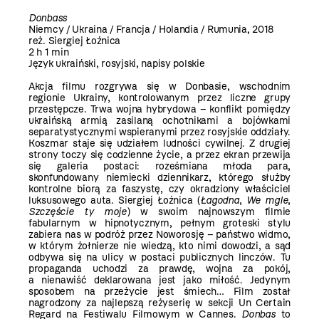
Donbass
Niemcy / Ukraina / Francja / Holandia / Rumunia, 2018
reż. Siergiej Łoźnica
2 h 1 min
Język ukraiński, rosyjski, napisy polskie
Akcja filmu rozgrywa się w Donbasie, wschodnim
regionie Ukrainy, kontrolowanym przez liczne grupy
przestępcze. Trwa wojna hybrydowa – konflikt pomiędzy
ukraińską armią zasilaną ochotnikami a bojówkami
separatystycznymi wspieranymi przez rosyjskie oddziały.
Koszmar staje się udziałem ludności cywilnej. Z drugiej
strony toczy się codzienne życie, a przez ekran przewija
się galeria postaci: roześmiana młoda para,
skonfundowany niemiecki dziennikarz, którego służby
kontrolne biorą za faszystę, czy okradziony właściciel
luksusowego auta. Siergiej Łoźnica (
Łagodna
,
We mgle
,
Szczęście ty moje
) w swoim najnowszym filmie
fabularnym w hipnotycznym, pełnym groteski stylu
zabiera nas w podróż przez Noworosję – państwo widmo,
w którym żołnierze nie wiedzą, kto nimi dowodzi, a sąd
odbywa się na ulicy w postaci publicznych linczów. Tu
propaganda uchodzi za prawdę, wojna za pokój,
a nienawiść deklarowana jest jako miłość. Jedynym
sposobem na przeżycie jest śmiech… Film został
nagrodzony za najlepszą reżyserię w sekcji Un Certain
Regard na Festiwalu Filmowym w Cannes.
Donbas
to