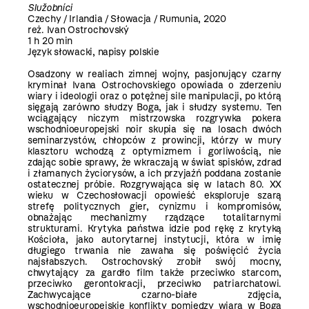
Služobníci
Czechy / Irlandia / Słowacja / Rumunia, 2020
reż. Ivan Ostrochovský
1 h 20 min
Język słowacki, napisy polskie
Osadzony w realiach zimnej wojny, pasjonujący czarny
kryminał Ivana Ostrochovskiego opowiada o zderzeniu
wiary i ideologii oraz o potężnej sile manipulacji, po którą
sięgają zarówno słudzy Boga, jak i słudzy systemu. Ten
wciągający niczym mistrzowska rozgrywka pokera
wschodnioeuropejski noir skupia się na losach dwóch
seminarzystów, chłopców z prowincji, którzy w mury
klasztoru wchodzą z optymizmem i gorliwością, nie
zdając sobie sprawy, że wkraczają w świat spisków, zdrad
i złamanych życiorysów, a ich przyjaźń poddana zostanie
ostatecznej próbie. Rozgrywająca się w latach 80. XX
wieku w Czechosłowacji opowieść eksploruje szarą
strefę politycznych gier, cynizmu i kompromisów,
obnażając mechanizmy rządzące totalitarnymi
strukturami. Krytyka państwa idzie pod rękę z krytyką
Kościoła, jako autorytarnej instytucji, która w imię
długiego trwania nie zawaha się poświęcić życia
najsłabszych. Ostrochovský zrobił swój mocny,
chwytający za gardło film także przeciwko starcom,
przeciwko gerontokracji, przeciwko patriarchatowi.
Zachwycające czarno-białe zdjęcia,
wschodnioeuropejskie konflikty pomiędzy wiarą w Boga