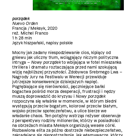
porządek
Nuevo Orden
Francja / Meksyk, 2020
reż. Michel Franco
1 h 28 min
Język hiszpański, napisy polskie
Mocny jak zadany niespodziewanie cios, kipiący od
gniewu jak uliczny tłum, wciągający niczym polityczna
intryga –
Nowy porządek
to wbijająca w fotel mieszanka
thrillera i dramatu roztaczająca przed nami szokującą
wizję najbliższej przyszłości. Zdobywca Srebrnego Lwa –
Nagrody Jury na Festiwalu w Wenecji przewiduje
jutrzejsze konsekwencje dzisiejszych napięć.
Pogłębiające się nierówności, pęczniejące bańki
bogactwa pośród morza desperacji, frustracji i nędzy
muszą doprowadzić do kryzysu i
Nowy porządek
rozpoczyna się właśnie w momencie, w którym biedni
występują przeciw bogatym, kolorowi przeciw białym,
wojsko przeciw społeczeństwu, a ulice bierze we
władanie chaos. Ten potężny wstrząs reżyser obserwuje
z perspektywy rodziny milionerów, którzy w posiadłości
na obrzeżach miasta Meksyk organizują wesele córki.
Rozbawiona elita za późno dostrzeże niebezpieczeństwo,
zakradające się niepostrzeżenie, jak włamywacze, którzy