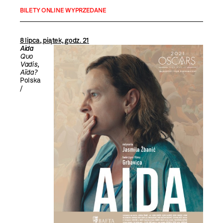
BILETY ONLINE WYPRZEDANE
8 lipca, piątek, godz. 21
Aida
Quo
Vadis,
Aïda?
Polska
/