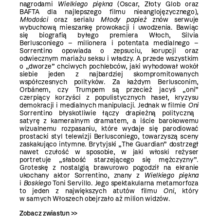
nagrodami
Wielkiego piękna
(Oscar, Złoty Glob oraz
BAFTA dla najlepszego filmu nieanglojęzycznego),
Młodości
oraz serialu
Młody papież
znów serwuje
wybuchową mieszankę prowokacji i uwodzenia. Bawiąc
się biografią byłego premiera Włoch, Silvia
Berlusconiego – milionera i potentata medialnego –
Sorrentino opowiada o zepsuciu, korupcji oraz
odwiecznym mariażu seksu i władzy. A przede wszystkim
o „dworze” chciwych pochlebców, jaki wyhodował wokół
siebie jeden z najbardziej skompromitowanych
współczesnych polityków. Za każdym Berlusconim,
Orbánem, czy Trumpem są przecież jacyś „oni”
czerpiący korzyści z populistycznych haseł, kryzysu
demokracji i medialnych manipulacji. Jednak w filmie
Oni
Sorrentino błyskotliwie łączy drapieżną polityczną
satyrę z kameralnym dramatem, a iście barokowemu
wizualnemu rozpasaniu, które wydaje się parodiować
prostacki styl telewizji Berlusconiego, towarzyszą sceny
zaskakująco intymne. Brytyjski „The Guardian” dostrzegł
nawet czułość w sposobie, w jaki włoski reżyser
portretuje „słabość starzejącego się mężczyzny”.
Groteskę z nostalgią brawurowo pogodził na ekranie
ukochany aktor Sorrentino, znany z
Wielkiego piękna
i
Boskiego
Toni Servillo. Jego spektakularna metamorfoza
to jeden z największych atutów filmu
Oni
, który
w samych Włoszech obejrzało aż milion widzów.
Zobacz zwiastun >>