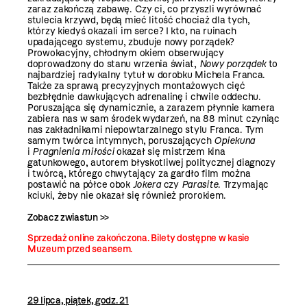
zaraz zakończą zabawę. Czy ci, co przyszli wyrównać
stulecia krzywd, będą mieć litość chociaż dla tych,
którzy kiedyś okazali im serce? I kto, na ruinach
upadającego systemu, zbuduje nowy porządek?
Prowokacyjny, chłodnym okiem obserwujący
doprowadzony do stanu wrzenia świat,
Nowy porządek
to
najbardziej radykalny tytuł w dorobku Michela Franca.
Także za sprawą precyzyjnych montażowych cięć
bezbłędnie dawkujących adrenalinę i chwile oddechu.
Poruszająca się dynamicznie, a zarazem płynnie kamera
zabiera nas w sam środek wydarzeń, na 88 minut czyniąc
nas zakładnikami niepowtarzalnego stylu Franca. Tym
samym twórca intymnych, poruszających
Opiekuna
i
Pragnienia miłości
okazał się mistrzem kina
gatunkowego, autorem błyskotliwej politycznej diagnozy
i twórcą, którego chwytający za gardło film można
postawić na półce obok
Jokera
czy
Parasite
. Trzymając
kciuki, żeby nie okazał się również prorokiem.
Zobacz zwiastun >>
Sprzedaż online zakończona. Bilety dostępne w kasie
Muzeum przed seansem.
29 lipca, piątek, godz. 21