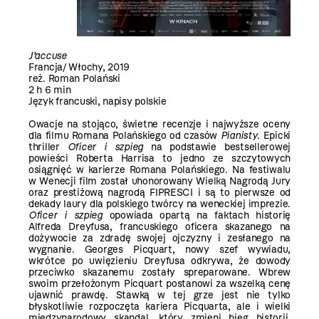
J’accuse
Francja/ Włochy, 2019
reż. Roman Polański
2 h 6 min
Język francuski, napisy polskie
Owacje na stojąco, świetne recenzje i najwyższe oceny
dla filmu Romana Polańskiego od czasów
Pianisty
. Epicki
thriller
Oficer i szpieg
na podstawie bestsellerowej
powieści Roberta Harrisa to jedno ze szczytowych
osiągnięć w karierze Romana Polańskiego. Na festiwalu
w Wenecji film został uhonorowany Wielką Nagrodą Jury
oraz prestiżową nagrodą FIPRESCI i są to pierwsze od
dekady laury dla polskiego twórcy na weneckiej imprezie.
Oficer i szpieg
opowiada opartą na faktach historię
Alfreda Dreyfusa, francuskiego oficera skazanego na
dożywocie za zdradę swojej ojczyzny i zesłanego na
wygnanie. Georges Picquart, nowy szef wywiadu,
wkrótce po uwięzieniu Dreyfusa odkrywa, że dowody
przeciwko skazanemu zostały spreparowane. Wbrew
swoim przełożonym Picquart postanowi za wszelką cenę
ujawnić prawdę. Stawką w tej grze jest nie tylko
błyskotliwie rozpoczęta kariera Picquarta, ale i wielki
międzynarodowy skandal, który zmieni bieg historii.