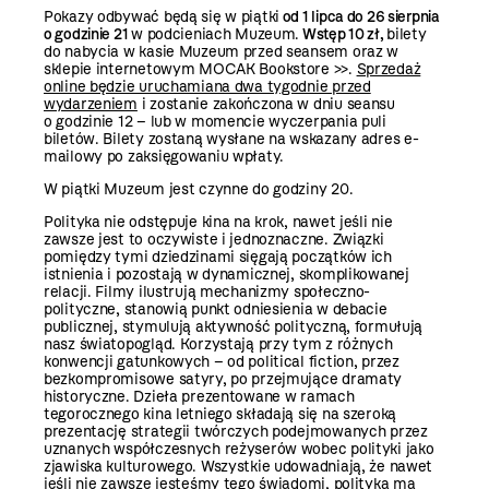
Pokazy odbywać będą się w piątki
od 1 lipca do 26 sierpnia
o godzinie 21
w podcieniach Muzeum.
Wstęp 10 zł,
bilety
do nabycia w kasie Muzeum przed seansem oraz
w
sklepie internetowym MOCAK Bookstore >>
.
Sprzedaż
online będzie uruchamiana dwa tygodnie przed
wydarzeniem
i zostanie zakończona w dniu seansu
o godzinie 12 – lub w momencie wyczerpania puli
biletów. Bilety zostaną wysłane na wskazany adres e-
mailowy po zaksięgowaniu wpłaty.
W piątki Muzeum jest czynne do godziny 20.
Polityka nie odstępuje kina na krok, nawet jeśli nie
zawsze jest to oczywiste i jednoznaczne. Związki
pomiędzy tymi dziedzinami sięgają początków ich
istnienia i pozostają w dynamicznej, skomplikowanej
relacji. Filmy ilustrują mechanizmy społeczno-
polityczne, stanowią punkt odniesienia w debacie
publicznej, stymulują aktywność polityczną, formułują
nasz światopogląd. Korzystają przy tym z różnych
konwencji gatunkowych – od political fiction, przez
bezkompromisowe satyry, po przejmujące dramaty
historyczne. Dzieła prezentowane w ramach
tegorocznego kina letniego składają się na szeroką
prezentację strategii twórczych podejmowanych przez
uznanych współczesnych reżyserów wobec polityki jako
zjawiska kulturowego. Wszystkie udowadniają, że nawet
jeśli nie zawsze jesteśmy tego świadomi, polityka ma