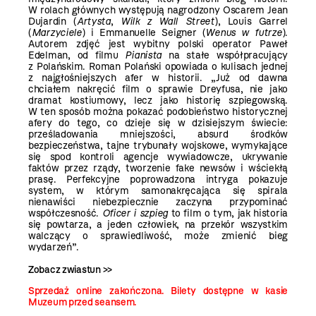
W rolach głównych występują nagrodzony Oscarem Jean
Dujardin (
Artysta
,
Wilk z Wall Street
), Louis Garrel
(
Marzyciele
) i Emmanuelle Seigner (
Wenus w futrze
).
Autorem zdjęć jest wybitny polski operator Paweł
Edelman, od filmu
Pianista
na stałe współpracujący
z Polańskim. Roman Polański opowiada o kulisach jednej
z najgłośniejszych afer w historii. „Już od dawna
chciałem nakręcić film o sprawie Dreyfusa, nie jako
dramat kostiumowy, lecz jako historię szpiegowską.
W ten sposób można pokazać podobieństwo historycznej
afery do tego, co dzieje się w dzisiejszym świecie:
prześladowania mniejszości, absurd środków
bezpieczeństwa, tajne trybunały wojskowe, wymykające
się spod kontroli agencje wywiadowcze, ukrywanie
faktów przez rządy, tworzenie fake newsów i wściekłą
prasę. Perfekcyjne poprowadzona intryga pokazuje
system, w którym samonakręcająca się spirala
nienawiści niebezpiecznie zaczyna przypominać
współczesność.
Oficer i szpieg
to film o tym, jak historia
się powtarza, a jeden człowiek, na przekór wszystkim
walczący o sprawiedliwość, może zmienić bieg
wydarzeń”.
Zobacz zwiastun >>
Sprzedaż online zakończona. Bilety dostępne w kasie
Muzeum przed seansem.