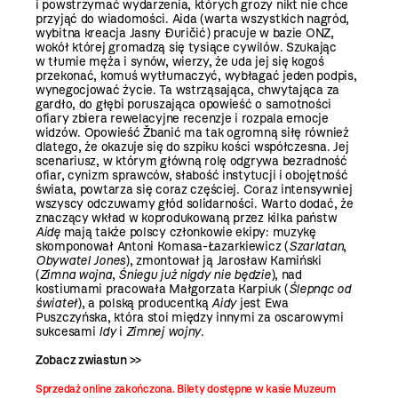
i powstrzymać wydarzenia, których grozy nikt nie chce
przyjąć do wiadomości. Aida (warta wszystkich nagród,
wybitna kreacja Jasny Đuričić) pracuje w bazie ONZ,
wokół której gromadzą się tysiące cywilów. Szukając
w tłumie męża i synów, wierzy, że uda jej się kogoś
przekonać, komuś wytłumaczyć, wybłagać jeden podpis,
wynegocjować życie. Ta wstrząsająca, chwytająca za
gardło, do głębi poruszająca opowieść o samotności
ofiary zbiera rewelacyjne recenzje i rozpala emocje
widzów. Opowieść Žbanić ma tak ogromną siłę również
dlatego, że okazuje się do szpiku kości współczesna. Jej
scenariusz, w którym główną rolę odgrywa bezradność
ofiar, cynizm sprawców, słabość instytucji i obojętność
świata, powtarza się coraz częściej. Coraz intensywniej
wszyscy odczuwamy głód solidarności. Warto dodać, że
znaczący wkład w koprodukowaną przez kilka państw
Aidę
mają także polscy członkowie ekipy: muzykę
skomponował Antoni Komasa-Łazarkiewicz (
Szarlatan
,
Obywatel Jones
), zmontował ją Jarosław Kamiński
(
Zimna wojna
,
Śniegu już nigdy nie będzie
), nad
kostiumami pracowała Małgorzata Karpiuk (
Ślepnąc od
świateł
), a polską producentką
Aidy
jest Ewa
Puszczyńska, która stoi między innymi za oscarowymi
sukcesami
Idy
i
Zimnej wojny
.
Zobacz zwiastun >>
Sprzedaż online zakończona. Bilety dostępne w kasie Muzeum