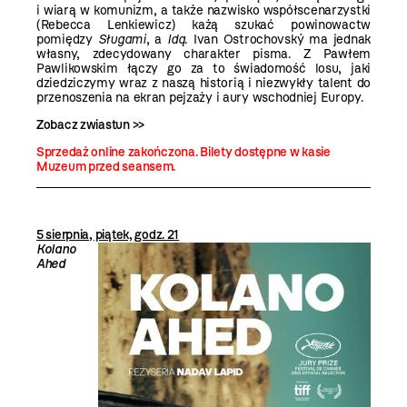
i wiarą w komunizm, a także nazwisko współscenarzystki
(Rebecca Lenkiewicz) każą szukać powinowactw
pomiędzy
Sługami
, a
Idą
. Ivan Ostrochovský ma jednak
własny, zdecydowany charakter pisma. Z Pawłem
Pawlikowskim łączy go za to świadomość losu, jaki
dziedziczymy wraz z naszą historią i niezwykły talent do
przenoszenia na ekran pejzaży i aury wschodniej Europy.
Zobacz zwiastun >>
Sprzedaż online zakończona. Bilety dostępne w kasie
Muzeum przed seansem.
5 sierpnia, piątek, godz. 21
Kolano
Ahed