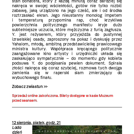
stan bohatera, który z każdą minutą coraz bardziej się
nakręca w swojej wściekłości, gotów nie tylko rozbić
zabawę, jaką urządzono na jego cześć, ale i od środka
roztrzaskać ekran. Jego nieustanny monolog impetem
i temperaturą przypomina rap, choć krzykliwa
powierzchnia politycznego manifestu kryje dużo
subtelniejsze uczucia, które mężczyzna z furią zagłusza.
Y. jest reżyserem, który przyjeżdża do pustynnej
izraelskiej osady, zaproszony na pokaz i dyskusję przez
Yahalom, młodą, ambitną przedstawicielkę prawicowego
ministra kultury. Współpraca kręcącego politycznie
zaangażowane kino artysty i urzędniczki układa się
zaskakująco sympatycznie – do momentu gdy kobieta
podsuwa Y. do podpisania pewien dokument. Spirala
złości nakręca się coraz szybciej, rozmowa tych dwojga
zamienia się w raperski slam zmierzający do
wybuchowego finału.
Zobacz zwiastun >>
Sprzedaż online zakończona. Bilety dostępne w kasie Muzeum
przed seansem.
12 sierpnia, piątek, godz. 21
Lada
dzień