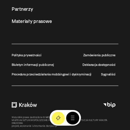
Partnerzy
Materiały prasowe
Polityka prywatności
Zamówienia publiczne
Biuletyn informacji publicznej
Deklaracja dostępności
Procedura przeciwdziałania mobbingowi i dyskryminacji
Sygnaliści
Wszystkie prawa zastrzeżone ©
MOCAK
2011-2026
MUZEUM SZTUKI WSPÓŁCZESNEJ W KRAKOWIE MOCAK – INSTYTUCJA KULTURY MIASTA
KRAKOWA
projekt, wykonanie i utrzymanie:
Bonjour.pl