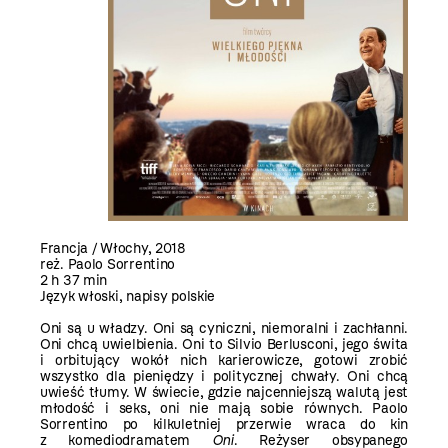
Francja / Włochy, 2018
reż. Paolo Sorrentino
2 h 37 min
Język włoski, napisy polskie
Oni są u władzy. Oni są cyniczni, niemoralni i zachłanni.
Oni chcą uwielbienia. Oni to Silvio Berlusconi, jego świta
i orbitujący wokół nich karierowicze, gotowi zrobić
wszystko dla pieniędzy i politycznej chwały. Oni chcą
uwieść tłumy. W świecie, gdzie najcenniejszą walutą jest
młodość i seks, oni nie mają sobie równych. Paolo
Sorrentino po kilkuletniej przerwie wraca do kin
z komediodramatem
Oni
. Reżyser obsypanego