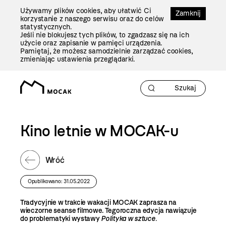
Przejdź
Używamy plików cookies, aby ułatwić Ci
Do
Zamknij
korzystanie z naszego serwisu oraz do celów
Treści
statystycznych.
Jeśli nie blokujesz tych plików, to zgadzasz się na ich
użycie oraz zapisanie w pamięci urządzenia.
Pamiętaj, że możesz samodzielnie zarządzać cookies,
zmieniając ustawienia przeglądarki.
Kino letnie w MOCAK-u
Wróć
Opublikowano: 31.05.2022
Tradycyjnie w trakcie wakacji MOCAK zaprasza na
wieczorne seanse filmowe. Tegoroczna edycja nawiązuje
do problematyki wystawy
Polityka w sztuce
.