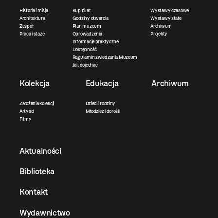
Historia i misja
Kup bilet
Wystawy czasowe
Architektura
Godziny otwarcia
Wystawy stałe
Zespół
Plan muzeum
Archiwum
Praca i staże
Oprowadzenia
Projekty
Informacje praktyczne
Dostępność
Regulamin zwiedzania Muzeum
Jak dojechać
Kolekcja
Edukacja
Archiwum
Założenia kolekcji
Dzieci i rodziny
Artyści
Młodzież i dorośli
Filmy
Aktualności
Biblioteka
Kontakt
Wydawnictwo