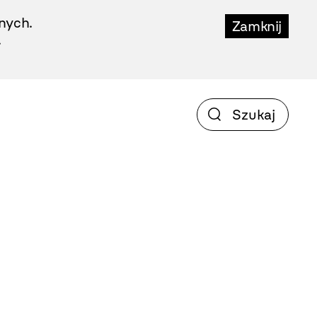
nych.
Zamknij
.