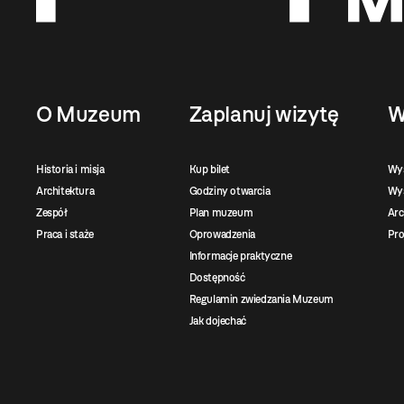
O Muzeum
Zaplanuj wizytę
W
Historia i misja
Kup bilet
Wy
Architektura
Godziny otwarcia
Wys
Zespół
Plan muzeum
Ar
Praca i staże
Oprowadzenia
Pro
Informacje praktyczne
Dostępność
Regulamin zwiedzania Muzeum
Jak dojechać