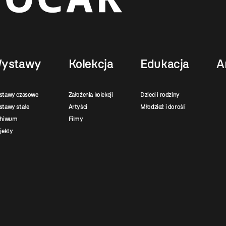
ystawy
Kolekcja
Edukacja
A
stawy czasowe
Założenia kolekcji
Dzieci i rodziny
tawy stałe
Artyści
Młodzież i dorośli
chiwum
Filmy
jekty