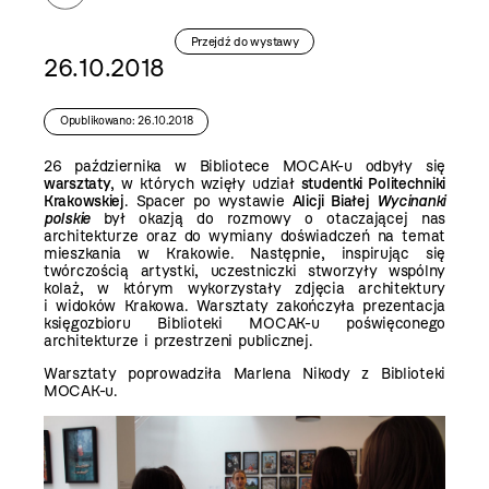
Przejdź do wystawy
26.10.2018
Opublikowano: 26.10.2018
26 października w Bibliotece MOCAK-u odbyły się
warsztaty
, w których wzięły udział
studentki Politechniki
Krakowskiej
. Spacer po wystawie
Alicji Białej
Wycinanki
polskie
był okazją do rozmowy o otaczającej nas
architekturze oraz do wymiany doświadczeń na temat
mieszkania w Krakowie. Następnie, inspirując się
twórczością artystki, uczestniczki stworzyły wspólny
kolaż, w którym wykorzystały zdjęcia architektury
i widoków Krakowa. Warsztaty zakończyła prezentacja
księgozbioru Biblioteki MOCAK-u poświęconego
architekturze i przestrzeni publicznej.
Warsztaty poprowadziła Marlena Nikody z Biblioteki
MOCAK-u.