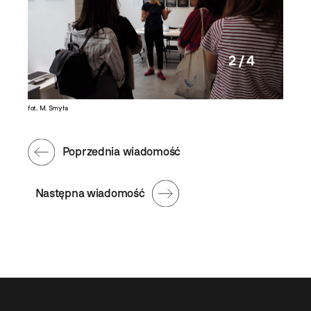
2 / 4
fot. M. Smyła
fot. M. S
Poprzednia wiadomość
Następna wiadomość