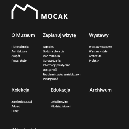
O Muzeum
Zaplanuj wizytę
Wystawy
Historia i misja
Kup bilet
Wystawy czasowe
Architektura
Godziny otwarcia
Wystawy stałe
Zespół
Plan muzeum
Archiwum
Praca i staże
Oprowadzenia
Projekty
Informacje praktyczne
Dostępność
Regulamin zwiedzania Muzeum
Jak dojechać
Kolekcja
Edukacja
Archiwum
Założenia kolekcji
Dzieci i rodziny
Artyści
Młodzież i dorośli
Filmy