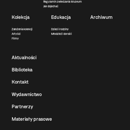
Regulamin zwiedzania Muzeum
Jak dojechać
Kolekcja
Edukacja
Archiwum
Założenia kolekcji
Dzieci i rodziny
Artyści
Młodzież i dorośli
Filmy
Aktualności
Biblioteka
Kontakt
Wydawnictwo
Partnerzy
Materiały prasowe