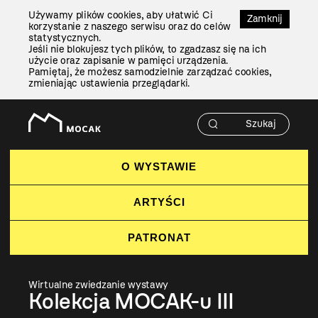
Przejdź
Używamy plików cookies, aby ułatwić Ci
Do
Zamknij
korzystanie z naszego serwisu oraz do celów
Treści
statystycznych.
Jeśli nie blokujesz tych plików, to zgadzasz się na ich
użycie oraz zapisanie w pamięci urządzenia.
Pamiętaj, że możesz samodzielnie zarządzać cookies,
zmieniając ustawienia przeglądarki.
O WYSTAWIE
ARTYŚCI
PATRONAT
Wirtualne zwiedzanie wystawy
Kolekcja MOCAK-u III