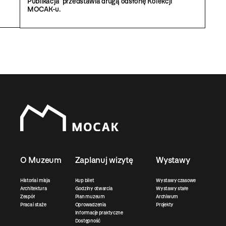
Publikacja przedstawia drugą odsłonę Kolekcji
MOCAK-u.
O Muzeum
Zaplanuj wizytę
Wystawy
Historia i misja
Kup bilet
Wystawy czasowe
Architektura
Godziny otwarcia
Wystawy stałe
Zespół
Plan muzeum
Archiwum
Praca i staże
Oprowadzenia
Projekty
Informacje praktyczne
Dostępność