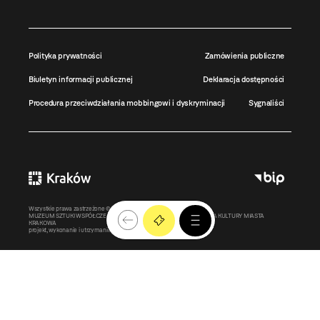
Polityka prywatności
Zamówienia publiczne
Biuletyn informacji publicznej
Deklaracja dostępności
Procedura przeciwdziałania mobbingowi i dyskryminacji
Sygnaliści
Wszystkie prawa zastrzeżone ©
MOCAK
2011-2026
MUZEUM SZTUKI WSPÓŁCZESNEJ W KRAKOWIE MOCAK – INSTYTUCJA KULTURY MIASTA
KRAKOWA
projekt, wykonanie i utrzymanie:
Bonjour.pl