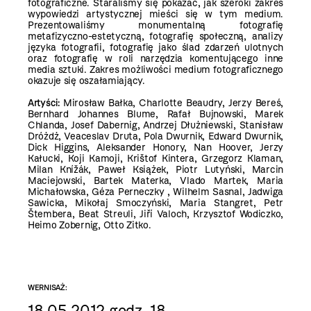
fotograficzne. Staraliśmy się pokazać, jak szeroki zakres
wypowiedzi artystycznej mieści się w tym medium.
Prezentowaliśmy monumentalną fotografię
metafizyczno-estetyczną, fotografię społeczną, analizy
języka fotografii, fotografię jako ślad zdarzeń ulotnych
oraz fotografię w roli narzędzia komentującego inne
media sztuki. Zakres możliwości medium fotograficznego
okazuje się oszałamiający.
Artyści:
Mirosław Bałka, Charlotte Beaudry, Jerzy Bereś,
Bernhard Johannes Blume, Rafał Bujnowski, Marek
Chlanda, Josef Dabernig, Andrzej Dłużniewski, Stanisław
Dróżdż, Veaceslav Druta, Pola Dwurnik, Edward Dwurnik,
Dick Higgins, Aleksander Honory, Nan Hoover, Jerzy
Kałucki, Koji Kamoji, Krištof Kintera, Grzegorz Klaman,
Milan Knížák, Paweł Książek, Piotr Lutyński, Marcin
Maciejowski, Bartek Materka, Vlado Martek, Maria
Michałowska, Géza Perneczky , Wilhelm Sasnal, Jadwiga
Sawicka, Mikołaj Smoczyński, Maria Stangret, Petr
Štembera, Beat Streuli, Jiří Valoch, Krzysztof Wodiczko,
Heimo Zobernig, Otto Zitko.
WERNISAŻ:
18.05.2012 godz. 18